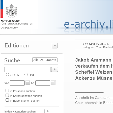
2.12.1400, Feldkirch
Kategorie: Chur, Bischöf
Jakob Ammann a
verkaufen dem H
Scheffel Weizen
ODER
UND
Acker zu Müsne
von
bis
______________
in Personen suchen
in Körperschaften suchen
Abschrift im Cartulariu
in Editionstexten suchen
Chur, ehemals in Bender
in den Kategorien suchen