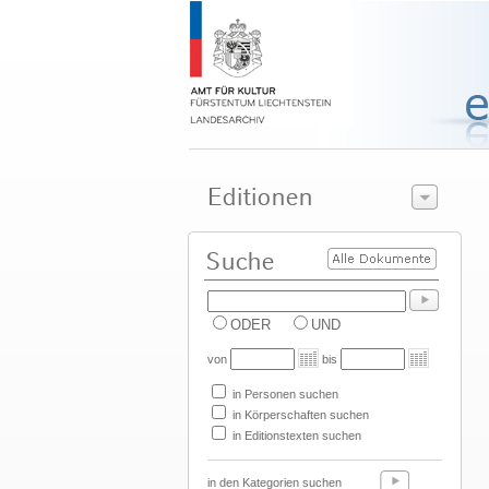
ODER
UND
von
bis
in Personen suchen
in Körperschaften suchen
in Editionstexten suchen
in den Kategorien suchen