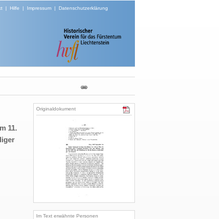
t
|
Hilfe
|
Impressum
|
Datenschutzerklärung
Originaldokument
m 11.
diger
Im Text erwähnte Personen