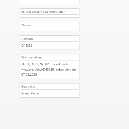
Im Text erwähnte Körperschaften
Themen
Permalink
D48328
Zitierempfehlung
LUB I, Bd. 1, Nr. 181.; zitiert nach:
www.e-archiv.li/D48328; aufgerufen am
07.08.2026
Bearbeiter
Franz Perret