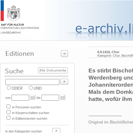
6.9.1416, Chur
Kategorie: Chur, Bischöf
Es stirbt Bisch
Werdenberg und
Johanniterorden
ODER
UND
Mals dem Domkap
von
bis
hatte, wofür ihm 
in Personen suchen
in Körperschaften suchen
______________
in Editionstexten suchen
Original im Bischöfliche
in den Kategorien suchen