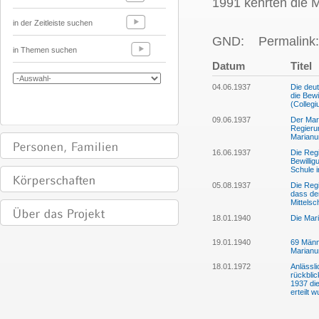
1991 kehrten die M
in der Zeitleiste suchen
GND:
Permalink:
in Themen suchen
Datum
Titel
04.06.1937
Die deu
die Bew
(Colleg
09.06.1937
Der Mar
Regierun
Marian
16.06.1937
Die Regi
Bewilli
Schule 
05.08.1937
Die Regi
dass der
Mittels
18.01.1940
Die Mari
19.01.1940
69 Männ
Marian
18.01.1972
Anlässl
rückbli
1937 di
erteilt 