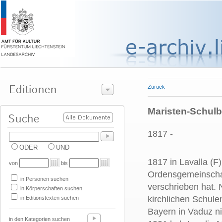
Zurück
Maristen-Schulb
1817 -
ODER
UND
1817 in Lavalla (
von
bis
Ordensgemeinschaft
in Personen suchen
verschrieben hat. 
in Körperschaften suchen
kirchlichen Schule
in Editionstexten suchen
Bayern in Vaduz ni
in den Kategorien suchen