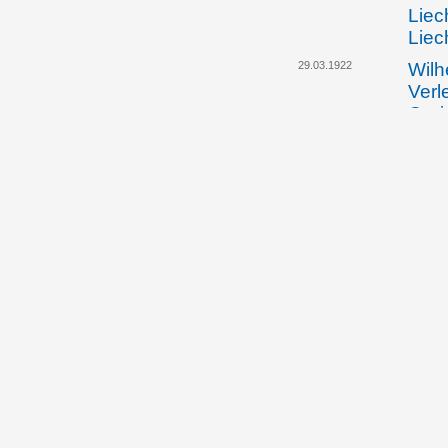
Liec
Liec
29.03.1922
Wilh
Verl
Geri
sowi
Stra
28.05.1922
Die 
die 
Liec
komm
Schw
auch
zähl
Liec