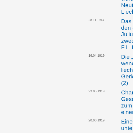
Neut
Liec
28.11.1914
Das 
den 
Juli
zwec
F.L.
16.04.1919
Die 
wend
liec
Geri
(2)
23.05.1919
Char
Gesa
zum 
eine
20.06.1919
Eine
unte