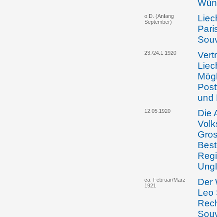
Wüns
o.D. (Anfang
Liec
September)
Pari
Souv
23./24.1.1920
Vert
Liec
Mögl
Post
und 
12.05.1920
Die 
Volk
Gros
Best
Regi
Ungl
ca. Februar/März
Der 
1921
Leo 
Rech
Souv