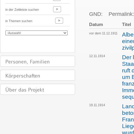
in der Zeitleiste suchen
GND:
Permalink:
in Themen suchen
Datum
Titel
vor dem 11.12.1911
Albe
eine
zivi
12.11.1914
Der 
Staa
ruft
um B
fran
Immo
sequ
19.11.1914
Land
beto
Fran
Lieg
wurd