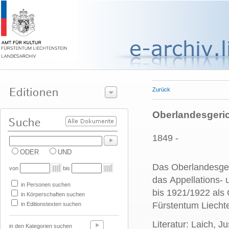
Zurück
Oberlandesgerich
1849 -
ODER
UND
Das Oberlandesgeri
von
bis
das Appellations- 
in Personen suchen
bis 1921/1922 als 
in Körperschaften suchen
Fürstentum Liech
in Editionstexten suchen
Literatur: Laich, Ju
in den Kategorien suchen