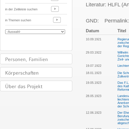
Literatur: HLFL (Ar
in der Zeitleiste suchen
GND:
Permalink:
in Themen suchen
Datum
Titel
10.09.1921
Regieru
zwische
der Reg
29.03.1922
Wilhelm
Gericht
Zivil- u
19.07.1922
Liechten
18.01.1923
Die Schw
Zollvert
19.05.1923
Das F.L.
des Kat
Reformie
28.05.1923
Landesv
liechten
Anerken
der Schw
12.06.1923
Der Ehe
Berufung
zwische
abgesch