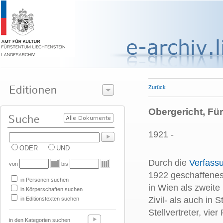
Zurück
Obergericht, Für
1921 -
ODER
UND
Durch die
Verfass
von
bis
1922 geschaffenes 
in Personen suchen
in Wien als zweite
in Körperschaften suchen
Zivil- als auch in
in Editionstexten suchen
Stellvertreter, vier
in den Kategorien suchen