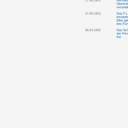
17.08.1923
Hermann
Übertre
verurtei
17.09.1923
Das F.L.
insowei
Elise g
des Fürs
08.04.1926
Das Sch
der Pri
frei