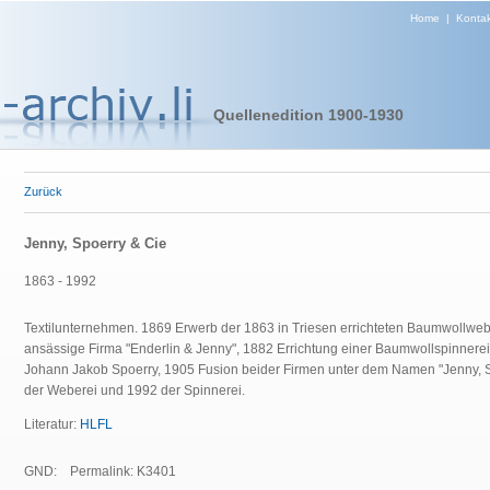
Home
|
Kontak
Quellenedition 1900-1930
Zurück
Jenny, Spoerry & Cie
1863 - 1992
Textilunternehmen. 1869 Erwerb der 1863 in Triesen errichteten Baumwollwebe
ansässige Firma "Enderlin & Jenny", 1882 Errichtung einer Baumwollspinnere
Johann Jakob Spoerry, 1905 Fusion beider Firmen unter dem Namen "Jenny, Sp
der Weberei und 1992 der Spinnerei.
Literatur:
HLFL
GND:
Permalink: K3401