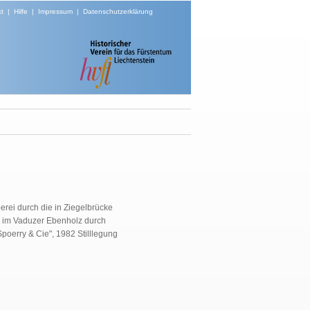
t
|
Hilfe
|
Impressum
|
Datenschutzerklärung
rei durch die in Ziegelbrücke
i im Vaduzer Ebenholz durch
oerry & Cie", 1982 Stilllegung