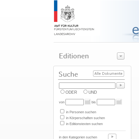
ODER
UND
von
bis
in Personen suchen
in Körperschaften suchen
in Editionstexten suchen
in den Kategorien suchen