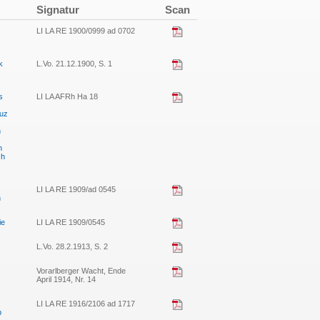
Signatur
Scan
LI LA RE 1900/0999 ad 0702
k
L.Vo. 21.12.1900, S. 1
s
LI LA AFRh Ha 18
duz
n
n
ch
LI LA RE 1909/ad 0545
n
ie
LI LA RE 1909/0545
L.Vo. 28.2.1913, S. 2
Vorarlberger Wacht, Ende
April 1914, Nr. 14
LI LA RE 1916/2106 ad 1717
b