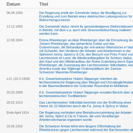
Datum
Titel
06.09.1900
Die Regierung erteilt der Gemeinde Vaduz die Bewilligung zur
Erstellung und zum Betrieb eines elektrischen Leitungsnetzes für
Beleuchtungszwecke
13.12.1900
Die Gemeinde Vaduz nimmt ihr gemeindeeigenes Elektrizitätswer
in Betrieb, mit dem u.a. auch eine Strassenbeleuchtung realisiert
werden kann
12.08.1904
Emma Rheinberger an Alois Rheinberger über die Erkrankung de
Johann Rheinberger, das beharrliche Gebet und das
Gottvertrauen, die Behandlung der erkrankten Weinstöcke in Va
mit Schwefel, den Verdienst der Arbeiter und Arbeiterinnen in der
Spinnerei Jenny, Spoerry & Cie, den Besuch von Prinz Franz vo
Liechtenstein im Land, die Wiederaufbaupläne für Schloss Vaduz,
den Kauf und den Wiederaufbau der Ruine Gutenberg durch Ego
Rheinberger, die Zusendung des Liechtensteiner Volksblattes na
Amerika sowie das 50jährige Ordensjubiläum der Zamser
Schwester Maxentia Rheinberger
o.D. (20.3.1909)
K.k. Gewerbeinspektor Hubert Stipperger orientiert die
liechtensteinische Regierung über Mängel und Unzulänglichkeite
in der Baumwollweberei der Gebrüder Rosenthal im Mühleholz
20.03.1909
K.k. Gewerbeinspektor Hubert Stipperger erstattet Bericht über d
liechtensteinischen Textilfabriken
28.02.1913
Das Liechtensteiner Volksblatt berichtet von der Eröffnung eines
Heims für 22 Mädchen durch die Fa. Jenny & Spörry in Vaduz
Ende April 1914
Die Regierung verhindert eine Betriebsversammlung der Arbeiter
der Jenny, Spörri & Cie in Triesen, die vom Vorarlberger
Arbeitersekretariat organisiert wurde
18.05.1916
Die Schweizer Armee lehnt eine längere Offenhaltung der
Rheinbrücken gegen Liechtenstein während der Nachtstunden a