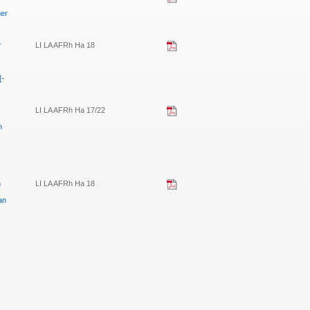
ner
r
LI LA AFRh Ha 18
[-
LI LA AFRh Ha 17/22
m
m
LI LA AFRh Ha 18
an