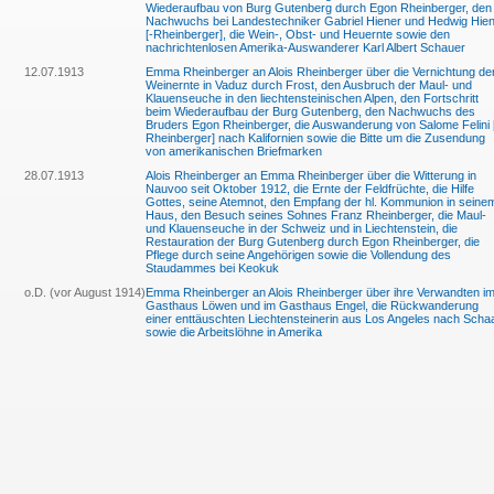
Wiederaufbau von Burg Gutenberg durch Egon Rheinberger, den
Nachwuchs bei Landestechniker Gabriel Hiener und Hedwig Hie
[-Rheinberger], die Wein-, Obst- und Heuernte sowie den
nachrichtenlosen Amerika-Auswanderer Karl Albert Schauer
12.07.1913
Emma Rheinberger an Alois Rheinberger über die Vernichtung de
Weinernte in Vaduz durch Frost, den Ausbruch der Maul- und
Klauenseuche in den liechtensteinischen Alpen, den Fortschritt
beim Wiederaufbau der Burg Gutenberg, den Nachwuchs des
Bruders Egon Rheinberger, die Auswanderung von Salome Felini 
Rheinberger] nach Kalifornien sowie die Bitte um die Zusendung
von amerikanischen Briefmarken
28.07.1913
Alois Rheinberger an Emma Rheinberger über die Witterung in
Nauvoo seit Oktober 1912, die Ernte der Feldfrüchte, die Hilfe
Gottes, seine Atemnot, den Empfang der hl. Kommunion in seine
Haus, den Besuch seines Sohnes Franz Rheinberger, die Maul-
und Klauenseuche in der Schweiz und in Liechtenstein, die
Restauration der Burg Gutenberg durch Egon Rheinberger, die
Pflege durch seine Angehörigen sowie die Vollendung des
Staudammes bei Keokuk
o.D. (vor August 1914)
Emma Rheinberger an Alois Rheinberger über ihre Verwandten i
Gasthaus Löwen und im Gasthaus Engel, die Rückwanderung
einer enttäuschten Liechtensteinerin aus Los Angeles nach Scha
sowie die Arbeitslöhne in Amerika