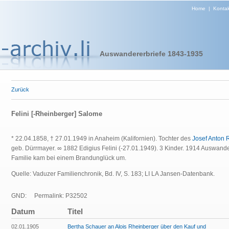
Home
|
Kontak
Auswandererbriefe 1843-1935
Zurück
Felini [-Rheinberger] Salome
* 22.04.1858, † 27.01.1949 in Anaheim (Kalifornien). Tochter des
Josef Anton 
geb. Dürrmayer. ∞ 1882 Edigius Felini (-27.01.1949). 3 Kinder. 1914 Auswan
Familie kam bei einem Brandunglück um.
Quelle: Vaduzer Familienchronik, Bd. IV, S. 183; LI LA Jansen-Datenbank.
GND:
Permalink: P32502
Datum
Titel
02.01.1905
Bertha Schauer an Alois Rheinberger über den Kauf und