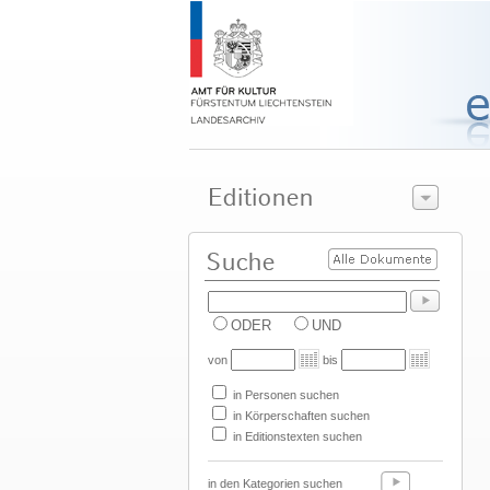
ODER
UND
von
bis
in Personen suchen
in Körperschaften suchen
in Editionstexten suchen
in den Kategorien suchen