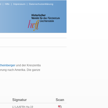
t
|
Hilfe
|
Impressum
|
Datenschutzerklärung
Rheinberger
und der Kreszentia
derung nach Amerika. Die ganze
Signatur
Scan
LI LA AFRh Ha 19