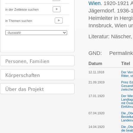
Wien
. 1920-1921 A
in der Zeitleiste suchen
Jägerndorf. 1936-
Heimleiter in Herg
in Themen suchen
Innsbruck, Wien un
Literatur: Näscher,
GND:
Permalink
Datum
Titel
12.11.1918
Der Vor
Ritter, 
21.09.1919
Prinz Ed
Gesandte
zwische
17.01.1920
Der Wie
Landtag
mit Öste
Einführ
07.04.1920
Die „Ob
Bestell
Landes
14.04.1920
Die „Ob
die beab