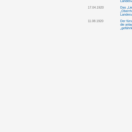
Landesv
17.04.1920
Das „Lie
„Oberrh
Landesv
11.08.1920
Der fürs
die anl
„gefährl