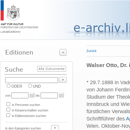
Zurück
Walser Otto, Dr. 
* 29.7.1888 in Vad
ODER
UND
von Johann Ferdin
von
bis
Studium der Theol
Innsbruck und Wien
in Personen suchen
in Körperschaften suchen
fürstlichen Verwa
in Editionstexten suchen
Schriftführer des
A
Wien. Oktober-Nov
in den Kategorien suchen