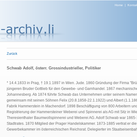
Home
|
Kontak
Zurück
Schwab Adolf, österr. Grossindustrieller, Politiker
* 14.4.1833 in Prag, † 19.1.1897 in Wien. Jude. 1860 Gründung der Firma "Br
jüngeren Bruder Gottlieb für den Gewebe- und Garnhandel. 1867 mechanische
Johannesberg. Ab 1874 führte Schwab das Unternehmen unter seinem Namen 
gemeinsam mit seinen Söhnen Felix (20.8.1858-22.1.1922) und Albert (1.1.18
Fabrik Hammerstein in Machendorf. 1898 Beschäftigung von 800 Arbeitern und
Registrierung der Hammersteiner Weberei und Spinnerei als AG mit Sitz in Wie
Theresienthaler Baumwollspinnerei und Weberei AG. Adolf Schwab war 1865-
Stadtrates. 1870 Mitglied der Prager Handelskammer. 1873-1885 vertrat er di
Gewerbekammer im österreichischen Reichsrat. Delegierter im Staatseisenba