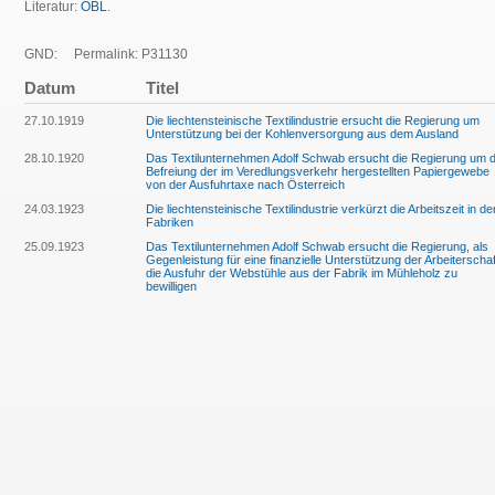
Literatur:
ÖBL
.
GND:
Permalink: P31130
Datum
Titel
27.10.1919
Die liechtensteinische Textilindustrie ersucht die Regierung um
Unterstützung bei der Kohlenversorgung aus dem Ausland
28.10.1920
Das Textilunternehmen Adolf Schwab ersucht die Regierung um d
Befreiung der im Veredlungsverkehr hergestellten Papiergewebe
von der Ausfuhrtaxe nach Österreich
24.03.1923
Die liechtensteinische Textilindustrie verkürzt die Arbeitszeit in de
Fabriken
25.09.1923
Das Textilunternehmen Adolf Schwab ersucht die Regierung, als
Gegenleistung für eine finanzielle Unterstützung der Arbeiterschaf
die Ausfuhr der Webstühle aus der Fabrik im Mühleholz zu
bewilligen