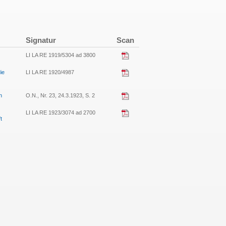
Signatur
Scan
LI LA RE 1919/5304 ad 3800
ie
LI LA RE 1920/4987
n
O.N., Nr. 23, 24.3.1923, S. 2
LI LA RE 1923/3074 ad 2700
t