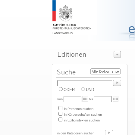
ODER
UND
von
bis
in Personen suchen
in Körperschaften suchen
in Editionstexten suchen
in den Kategorien suchen