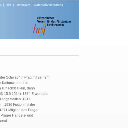
t
|
Hilfe
|
Impressum
|
Datenschutzerklärung
üder Schwab" in Prag mit seinem
 Kattunweberei in
zunächst allein, dann
63-15.5.1914). 1874 Erwerb der
 Angestellten. 1911
n. 1936 Fusion mit der
1871 Mitglied des Prager
e Prager Handels- und
hnrat.