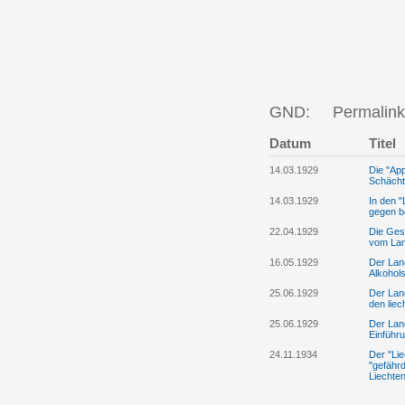
GND:
Permalink
Datum
Titel
14.03.1929
Die "Ap
Schächt
14.03.1929
In den "
gegen b
22.04.1929
Die Gese
vom Lan
16.05.1929
Der Land
Alkohol
25.06.1929
Der Land
den liec
25.06.1929
Der Lan
Einführ
24.11.1934
Der "Lie
"gefährd
Liechten