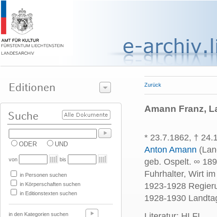
Zurück
Amann Franz, L
* 23.7.1862, † 24
ODER
UND
Anton Amann
(Lan
von
bis
geb. Ospelt. ∞ 18
9
Fuhrhalter, Wirt i
in Personen suchen
in Körperschaften suchen
1923-1928 Regierun
in Editionstexten suchen
1928-1930 Landta
in den Kategorien suchen
Literatur: HLFL