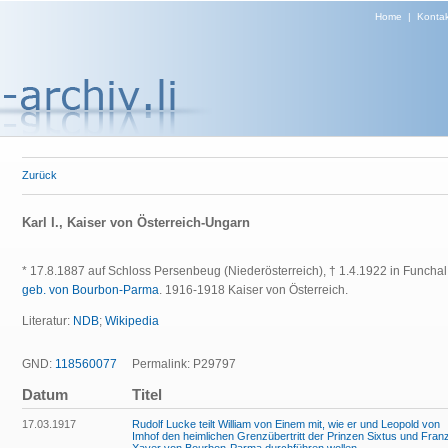
Home
|
Kontak
Zurück
Karl I., Kaiser von Österreich-Ungarn
* 17.8.1887 auf Schloss Persenbeug (Niederösterreich), † 1.4.1922 in Funchal
geb. von Bourbon-Parma
. 1916-1918 Kaiser von Österreich.
Literatur:
NDB
;
Wikipedia
GND:
118560077
Permalink: P29797
Datum
Titel
17.03.1917
Rudolf Lucke teilt William von Einem mit, wie er und Leopold von
Imhof den heimlichen Grenzübertritt der Prinzen Sixtus und Fran