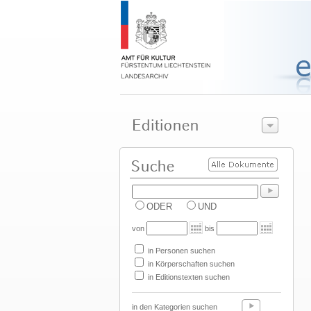
ODER
UND
von
bis
in Personen suchen
in Körperschaften suchen
in Editionstexten suchen
in den Kategorien suchen