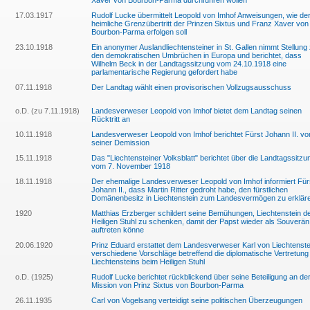
Xaver von Bourbon-Parma durchführen wollen
17.03.1917
Rudolf Lucke übermittelt Leopold von Imhof Anweisungen, wie de
heimliche Grenzübertritt der Prinzen Sixtus und Franz Xaver von
Bourbon-Parma erfolgen soll
23.10.1918
Ein anonymer Auslandliechtensteiner in St. Gallen nimmt Stellung
den demokratischen Umbrüchen in Europa und berichtet, dass
Wilhelm Beck in der Landtagssitzung vom 24.10.1918 eine
parlamentarische Regierung gefordert habe
07.11.1918
Der Landtag wählt einen provisorischen Vollzugsausschuss
o.D. (zu 7.11.1918)
Landesverweser Leopold von Imhof bietet dem Landtag seinen
Rücktritt an
10.11.1918
Landesverweser Leopold von Imhof berichtet Fürst Johann II. vo
seiner Demission
15.11.1918
Das "Liechtensteiner Volksblatt" berichtet über die Landtagssitzu
vom 7. November 1918
18.11.1918
Der ehemalige Landesverweser Leopold von Imhof informiert Für
Johann II., dass Martin Ritter gedroht habe, den fürstlichen
Domänenbesitz in Liechtenstein zum Landesvermögen zu erklär
1920
Matthias Erzberger schildert seine Bemühungen, Liechtenstein 
Heiligen Stuhl zu schenken, damit der Papst wieder als Souverän
auftreten könne
20.06.1920
Prinz Eduard erstattet dem Landesverweser Karl von Liechtenste
verschiedene Vorschläge betreffend die diplomatische Vertretung
Liechtensteins beim Heiligen Stuhl
o.D. (1925)
Rudolf Lucke berichtet rückblickend über seine Beteiligung an de
Mission von Prinz Sixtus von Bourbon-Parma
26.11.1935
Carl von Vogelsang verteidigt seine politischen Überzeugungen