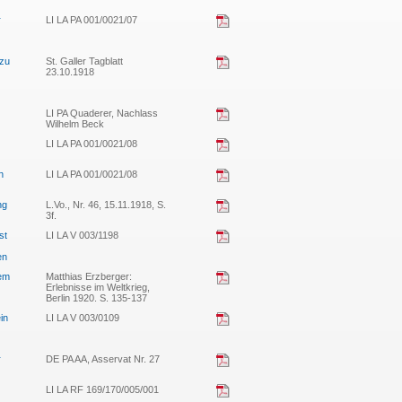
r
LI LA PA 001/0021/07
 zu
St. Galler Tagblatt
23.10.1918
LI PA Quaderer, Nachlass
Wilhelm Beck
LI LA PA 001/0021/08
n
LI LA PA 001/0021/08
ng
L.Vo., Nr. 46, 15.11.1918, S.
3f.
st
LI LA V 003/1198
en
dem
Matthias Erzberger:
Erlebnisse im Weltkrieg,
Berlin 1920. S. 135-137
in
LI LA V 003/0109
r
DE PA AA, Asservat Nr. 27
LI LA RF 169/170/005/001