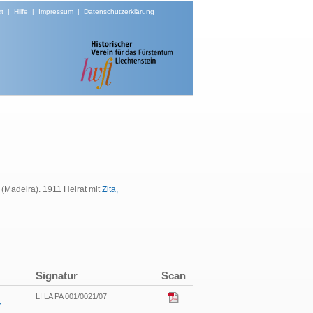
t
|
Hilfe
|
Impressum
|
Datenschutzerklärung
 (Madeira). 1911 Heirat mit
Zita,
Signatur
Scan
LI LA PA 001/0021/07
z