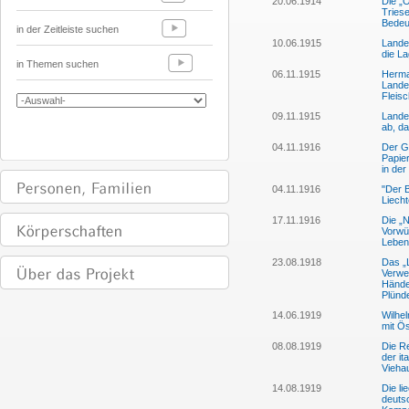
20.06.1914
Die „
Triese
Bedeu
in der Zeitleiste suchen
10.06.1915
Lande
die La
in Themen suchen
06.11.1915
Herman
Lande
Fleis
09.11.1915
Landes
ab, d
04.11.1916
Der G
Papier
in de
04.11.1916
"Der 
Liecht
17.11.1916
Die „
Vorwü
Lebens
23.08.1918
Das „L
Verwer
Hände
Plünd
14.06.1919
Wilhel
mit Ös
08.08.1919
Die Re
der it
Vieha
14.08.1919
Die li
deuts