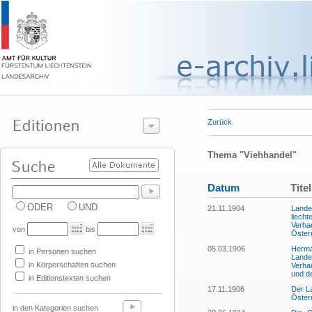
Zurück
Thema "Viehhandel"
Datum
Titel
ODER
UND
21.11.1904
Landes
liech
Verha
von
bis
Öster
05.03.1906
Herma
in Personen suchen
Lande
in Körperschaften suchen
Verha
und d
in Editionstexten suchen
17.11.1906
Der L
Öster
in den Kategorien suchen