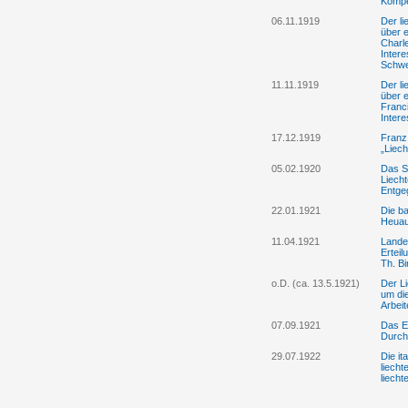
Kompe
06.11.1919
Der li
über 
Charle
Intere
Schwe
11.11.1919
Der li
über e
Franci
Inter
17.12.1919
Franz
„Liec
05.02.1920
Das St
Liecht
Entge
22.01.1921
Die b
Heuau
11.04.1921
Lande
Ertei
Th. Bi
o.D. (ca. 13.5.1921)
Der Li
um die
Arbeit
07.09.1921
Das Ei
Durchf
29.07.1922
Die it
liecht
liecht