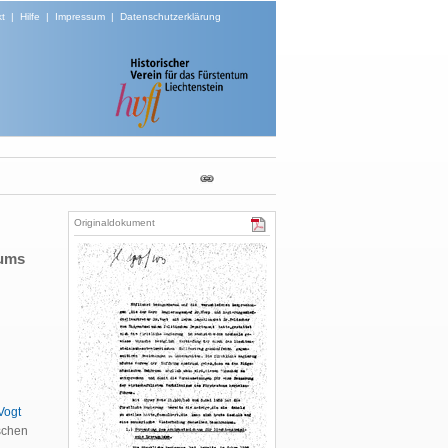
t
|
Hilfe
|
Impressum
|
Datenschutzerklärung
Originaldokument
tums
 Vogt
schen