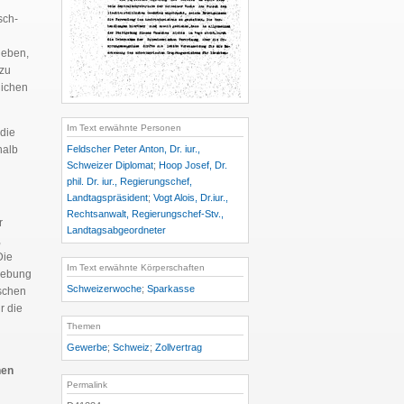
sch-
geben,
 zu
lichen
Im Text erwähnte Personen
 die
Feldscher Peter Anton, Dr. iur.,
halb
Schweizer Diplomat
;
Hoop Josef, Dr.
phil. Dr. iur., Regierungschef,
Landtagspräsident
;
Vogt Alois, Dr.iur.,
Rechtsanwalt, Regierungschef-Stv.,
r
Landtagsabgeordneter
,
ie
Im Text erwähnte Körperschaften
tgebung
Schweizerwoche
;
Sparkasse
schen
r die
Themen
Gewerbe
;
Schweiz
;
Zollvertrag
hen
Permalink