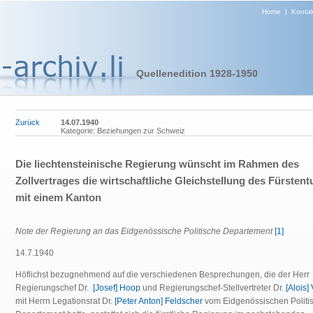
Home
|
Kontak
Quellenedition 1928-1950
Zurück
14.07.1940
Kategorie: Beziehungen zur Schweiz
Die liechtensteinische Regierung wünscht im Rahmen des
Zollvertrages die wirtschaftliche Gleichstellung des Fürsten
mit einem Kanton
Note der Regierung an das Eidgenössische Politische Departement
[1]
14.7.1940
Höflichst bezugnehmend auf die verschiedenen Besprechungen, die der Herr
Regierungschef Dr.
[Josef] Hoop
und Regierungschef-Stellvertreter Dr.
[Alois]
mit Herrn Legationsrat Dr.
[Peter Anton] Feldscher
vom Eidgenössischen Politi