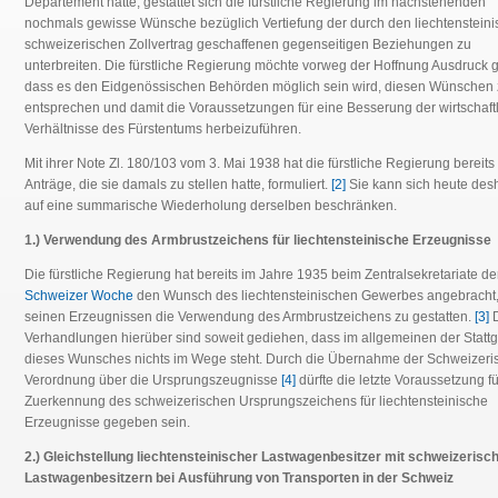
Departement hatte, gestattet sich die fürstliche Regierung im nachstehenden
nochmals gewisse Wünsche bezüglich Vertiefung der durch den liechtensteini
schweizerischen Zollvertrag geschaffenen gegenseitigen Beziehungen zu
unterbreiten. Die fürstliche Regierung möchte vorweg der Hoffnung Ausdruck 
dass es den Eidgenössischen Behörden möglich sein wird, diesen Wünschen
entsprechen und damit die Voraussetzungen für eine Besserung der wirtschaft
Verhältnisse des Fürstentums herbeizuführen.
Mit ihrer Note Zl. 180/103 vom 3. Mai 1938 hat die fürstliche Regierung bereits
Anträge, die sie damals zu stellen hatte, formuliert.
[2]
Sie kann sich heute des
auf eine summarische Wiederholung derselben beschränken.
1.) Verwendung des Armbrustzeichens für liechtensteinische Erzeugnisse
Die fürstliche Regierung hat bereits im Jahre 1935 beim Zentralsekretariate de
Schweizer Woche
den Wunsch des liechtensteinischen Gewerbes angebracht
seinen Erzeugnissen die Verwendung des Armbrustzeichens zu gestatten.
[3]
D
Verhandlungen hierüber sind soweit gediehen, dass im allgemeinen der Stat
dieses Wunsches nichts im Wege steht. Durch die Übernahme der Schweizeri
Verordnung über die Ursprungszeugnisse
[4]
dürfte die letzte Voraussetzung fü
Zuerkennung des schweizerischen Ursprungszeichens für liechtensteinische
Erzeugnisse gegeben sein.
2.) Gleichstellung liechtensteinischer Lastwagenbesitzer mit schweizerisc
Lastwagenbesitzern bei Ausführung von Transporten in der Schweiz