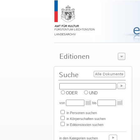
ODER
UND
von
bis
in Personen suchen
in Körperschaften suchen
in Editionstexten suchen
in den Kategorien suchen