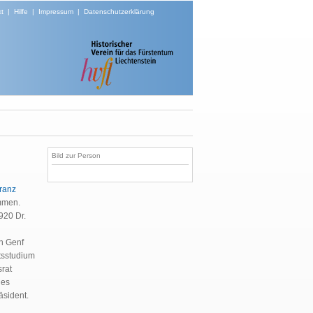
t
|
Hilfe
|
Impressum
|
Datenschutzerklärung
Bild zur Person
ranz
mmen.
920 Dr.
in Genf
tsstudium
srat
des
äsident.