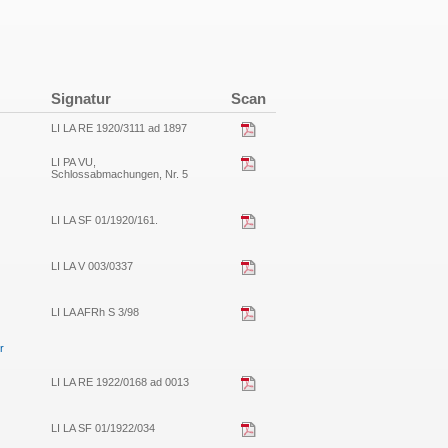
Signatur
Scan
LI LA RE 1920/3111 ad 1897
LI PA VU,
Schlossabmachungen, Nr. 5
LI LA SF 01/1920/161.
LI LA V 003/0337
LI LA AFRh S 3/98
r
LI LA RE 1922/0168 ad 0013
LI LA SF 01/1922/034