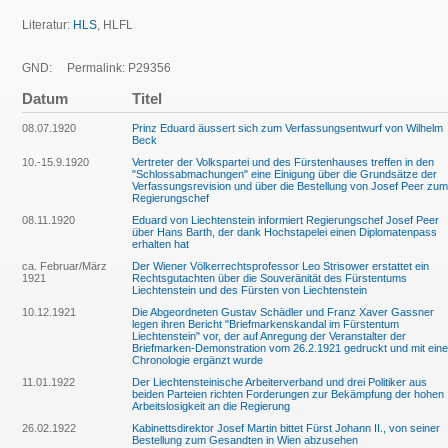
Literatur:
HLS
, HLFL
GND:
Permalink: P29356
Datum
Titel
08.07.1920
Prinz Eduard äussert sich zum Verfassungsentwurf von Wilhelm
Beck
10.-15.9.1920
Vertreter der Volkspartei und des Fürstenhauses treffen in den
"Schlossabmachungen" eine Einigung über die Grundsätze der
Verfassungsrevision und über die Bestellung von Josef Peer zum
Regierungschef
08.11.1920
Eduard von Liechtenstein informiert Regierungschef Josef Peer
über Hans Barth, der dank Hochstapelei einen Diplomatenpass
erhalten hat
ca. Februar/März
Der Wiener Völkerrechtsprofessor Leo Strisower erstattet ein
1921
Rechtsgutachten über die Souveränität des Fürstentums
Liechtenstein und des Fürsten von Liechtenstein
10.12.1921
Die Abgeordneten Gustav Schädler und Franz Xaver Gassner
legen ihren Bericht "Briefmarkenskandal im Fürstentum
Liechtenstein" vor, der auf Anregung der Veranstalter der
Briefmarken-Demonstration vom 26.2.1921 gedruckt und mit eine
Chronologie ergänzt wurde
11.01.1922
Der Liechtensteinische Arbeiterverband und drei Politiker aus
beiden Parteien richten Forderungen zur Bekämpfung der hohen
Arbeitslosigkeit an die Regierung
26.02.1922
Kabinettsdirektor Josef Martin bittet Fürst Johann II., von seiner
Bestellung zum Gesandten in Wien abzusehen