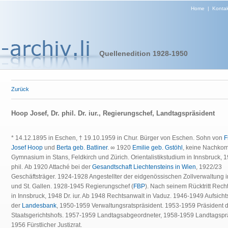
Home
|
Kontak
Quellenedition 1928-1950
Zurück
Hoop Josef, Dr. phil. Dr. iur., Regierungschef, Landtagspräsident
* 14.12.1895 in Eschen, † 19.10.1959 in Chur. Bürger von Eschen. Sohn von
F
Josef Hoop
und
Berta geb. Batliner
. ∞ 1920
Emilie geb. Gstöhl
, keine Nachko
Gymnasium in Stans, Feldkirch und Zürich. Orientalistikstudium in Innsbruck, 1
phil. Ab 1920 Attaché bei der
Gesandtschaft Liechtensteins in Wien
, 1922/23
Geschäftsträger. 1924-1928 Angestellter der eidgenössischen Zollverwaltung 
und St. Gallen. 1928-1945 Regierungschef (
FBP
). Nach seinem Rücktritt Rech
in Innsbruck, 1948 Dr. iur. Ab 1948 Rechtsanwalt in Vaduz. 1946-1949 Aufsicht
der
Landesbank
, 1950-1959 Verwaltungsratspräsident. 1953-1959 Präsident 
Staatsgerichtshofs. 1957-1959 Landtagsabgeordneter, 1958-1959 Landtagspr
1956 Fürstlicher Justizrat.