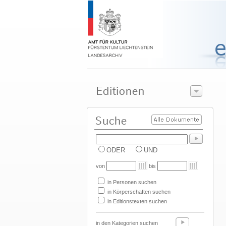
ODER
UND
von
bis
in Personen suchen
in Körperschaften suchen
in Editionstexten suchen
in den Kategorien suchen