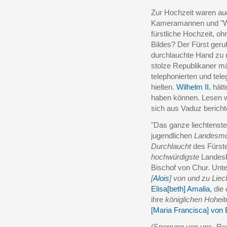
Zur Hochzeit waren au
Kameramannen und "Wo
fürstliche Hochzeit, o
Bildes? Der Fürst geru
durchlauchte Hand zu r
stolze Republikaner mä
telephonierten und tele
hielten.
Wilhelm II.
hätt
haben können. Lesen w
sich aus Vaduz bericht
"Das ganze liechtenste
jugendlichen
Landesmu
Durchlaucht
des Fürst
hochwürdigste
Landes
Bischof von Chur. Unt
[
Alois
] von und zu Liec
Elisa[beth] Amalia
, die
ihre
königlichen Hoheit
[Maria Francisca] von
(Sperrung von uns. Re