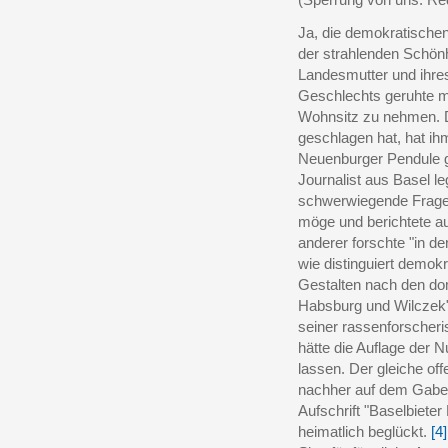
Ja, die demokratischen
der strahlenden Schönh
Landesmutter und ihres
Geschlechts geruhte mi
Wohnsitz zu nehmen. D
geschlagen hat, hat ih
Neuenburger Pendule 
Journalist aus Basel l
schwerwiegende Frage 
möge und berichtete au
anderer forschte "in de
wie distinguiert demok
Gestalten nach den dom
Habsburg und Wilczek"
seiner rassenforscheri
hätte die Auflage der 
lassen. Der gleiche off
nachher auf dem Gabent
Aufschrift "Baselbieter
heimatlich beglückt.
[4]