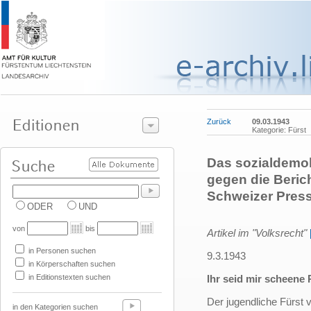
Zurück
09.03.1943
Kategorie: Fürst
Das sozialdemok
gegen die Beric
Schweizer Press
ODER
UND
von
bis
Artikel im "Volksrecht"
in Personen suchen
9.3.1943
in Körperschaften suchen
in Editionstexten suchen
Ihr seid mir scheene
Der jugendliche Fürst v
in den Kategorien suchen