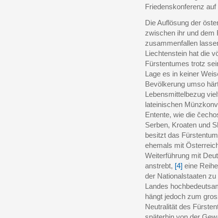
Friedenskonferenz auf 
Die Auflösung der öst
zwischen ihr und dem 
zusammenfallen lassen
Liechtenstein hat die v
Fürstentumes trotz sein
Lage es in keiner Weise
Bevölkerung umso härt
Lebensmittelbezug viel
lateinischen Münzkonve
Entente, wie die čecho
Serben, Kroaten und Sl
besitzt das Fürstentum
ehemals mit Österreic
Weiterführung mit Deut
anstrebt,
[4]
eine Reihe
der Nationalstaaten zu 
Landes hochbedeutsam
hängt jedoch zum gross
Neutralität des Fürste
späterhin von der Gew