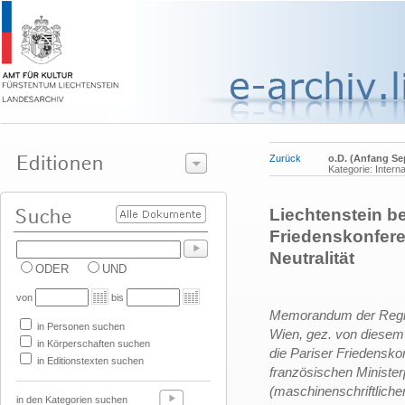
Zurück
o.D. (Anfang S
Kategorie: Intern
Liechtenstein b
Friedenskonfere
Neutralität
ODER
UND
von
bis
Memorandum der Regie
in Personen suchen
Wien, gez. von diese
in Körperschaften suchen
die Pariser Friedensko
in Editionstexten suchen
französischen Ministe
(maschinenschriftlicher
in den Kategorien suchen