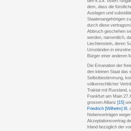
den k.u.k. österr.-ung
dem, dass die fürstlic
Auslagen und subsidiär
Staatenangehörigen z
durch diese vertragsm
Abbruch geschehen sei
werden, namentlich, da
Liechtenstein, deren So
Umständen in einzelnen
Bürger einer anderen 
Die Emanation der frei
den kleinen Staat das 
Selbstbestimmung, komm
völkerrechtlicher Vert
Traktat mit Russland, 
Frankfurt am Main 27.X
grossen Allianz
[15]
und
Friedrich [Wilhelm] III.
d
Nebenverträgen wegen 
Akzeptationsvertrag d
Irland bezüglich der v