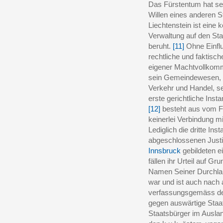
Das Fürstentum hat se
Willen eines anderen S
Liechtenstein ist eine 
Verwaltung auf den S
beruht.
[11]
Ohne Einflu
rechtliche und faktisc
eigener Machtvollkomme
sein Gemeindewesen, s
Verkehr und Handel, se
erste gerichtliche Inst
[12]
besteht aus vom Fü
keinerlei Verbindung m
Lediglich die dritte Ins
abgeschlossenen Just
Innsbruck
gebildeten e
fällen ihr Urteil auf 
Namen Seiner Durchlau
war und ist auch nach
verfassungsgemäss der
gegen auswärtige Staat
Staatsbürger im Ausla