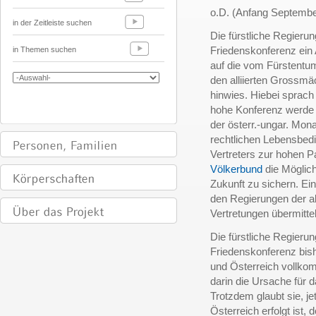
o.D. (Anfang Septembe
in der Zeitleiste suchen
Die fürstliche Regierun
Friedenskonferenz ein
in Themen suchen
auf die vom Fürstentu
den alliierten Grossmä
hinwies. Hiebei sprach 
hohe Konferenz werde 
der österr.-ungar. Mona
rechtlichen Lebensbedi
Vertreters zur hohen 
Völkerbund
die Möglich
Zukunft zu sichern. E
den Regierungen der al
Vertretungen übermittelt
Die fürstliche Regierun
Friedenskonferenz bis
und Österreich vollk
darin die Ursache für 
Trotzdem glaubt sie, j
Österreich erfolgt ist,