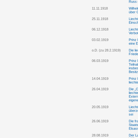
Russ 
11.11.1918
Wilhe
über 
25.11.1918
Liech
Einsc
06.12.1918
Liecht
Verbot
03.02.1919
Prinz 
eine 
o.D. (zu 28.2.1919)
Die li
Fried
06.03.1919
Prinz 
Teiln
insbes
Besit
14.04.1919
Prinz 
liecht
26.04.1919
Die „
liech
Exterr
eigene
20.05.1919
Liecht
überz
sei
26.06.1919
Die f
Staat
Elsas
28.08.1919
Der L