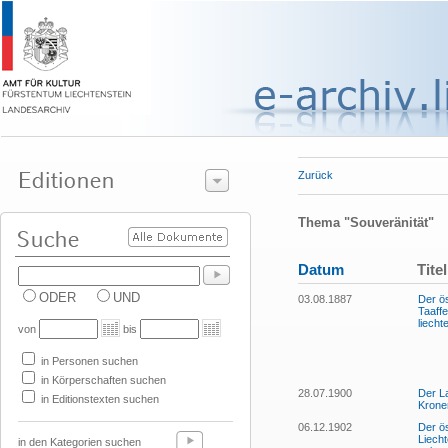
Zurück
Thema "Souveränität"
Datum
Titel
ODER
UND
03.08.1887
Der ös
Taaffe
liech
von
bis
in Personen suchen
in Körperschaften suchen
28.07.1900
Der L
in Editionstexten suchen
Krone
06.12.1902
Der ös
Liecht
in den Kategorien suchen