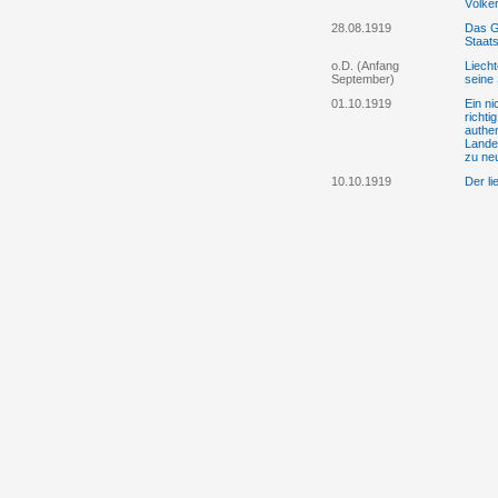
Völke
28.08.1919
Das G
Staats
o.D. (Anfang
Liech
September)
seine 
01.10.1919
Ein ni
richti
authe
Lande
zu ne
10.10.1919
Der li
über 
Ausse
liecht
06.11.1919
Der li
über 
Charle
Intere
Schwe
11.11.1919
Der li
über e
Franci
Inter
15.02.1920
Vor d
Tsche
in Ber
Paris
11.08.1920
Der fü
die a
„gefäh