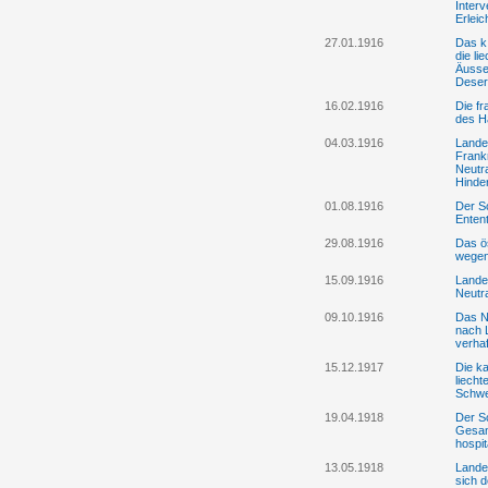
Inter
Erleic
27.01.1916
Das k
die li
Äusse
Deser
16.02.1916
Die fr
des Ha
04.03.1916
Lande
Frankr
Neutr
Hinde
01.08.1916
Der S
Entent
29.08.1916
Das ö
wegen 
15.09.1916
Lande
Neutra
09.10.1916
Das N
nach 
verhaf
15.12.1917
Die ka
liecht
Schwe
19.04.1918
Der Sc
Gesan
hospit
13.05.1918
Landes
sich d