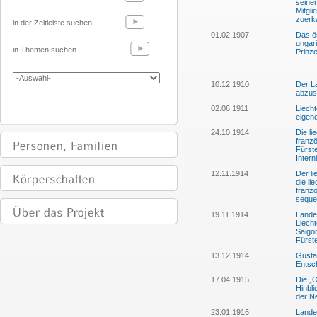
seine
Mitgl
zuerk
in der Zeitleiste suchen
01.02.1907
Das ös
ungari
in Themen suchen
Prinze
10.12.1910
Der La
abzus
02.06.1911
Liech
eigen
24.10.1914
Die li
franzö
Fürst
Intern
12.11.1914
Der li
die li
franz
seque
19.11.1914
Lande
Liecht
Saigon
Fürst
13.12.1914
Gusta
Entsch
17.04.1915
Die „
Hinbli
der Ne
23.01.1916
Lande