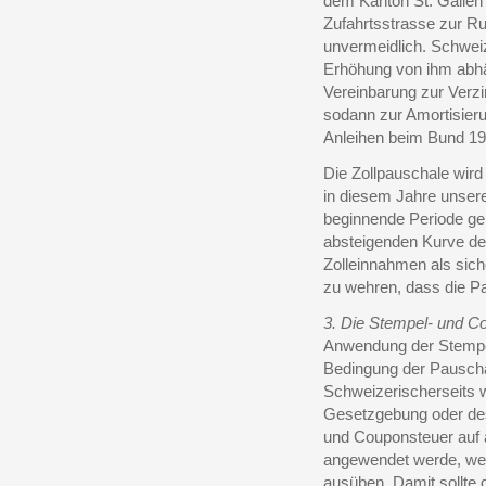
dem Kanton St. Gallen
Zufahrtsstrasse zur Ru
unvermeidlich. Schwei
Erhöhung von ihm abhä
Vereinbarung zur Verzi
sodann zur Amortisieru
Anleihen beim Bund 19
Die Zollpauschale wir
in diesem Jahre unser
beginnende Periode ge
absteigenden Kurve der
Zolleinnahmen als sic
zu wehren, dass die Pa
3. Die Stempel- und C
Anwendung der Stempe
Bedingung der Pausch
Schweizerischerseits 
Gesetzgebung oder des
und Couponsteuer auf al
angewendet werde, welc
ausüben. Damit sollte 