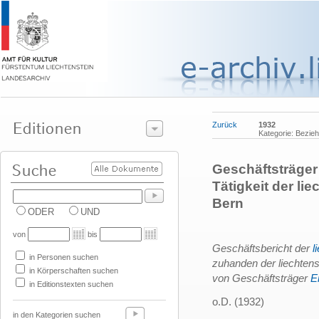
Zurück
1932
Kategorie: Bezie
Geschäftsträger 
Tätigkeit der li
Bern
ODER
UND
von
bis
Geschäftsbericht der
l
in Personen suchen
zuhanden der liechtens
in Körperschaften suchen
von Geschäftsträger
E
in Editionstexten suchen
o.D. (1932)
in den Kategorien suchen