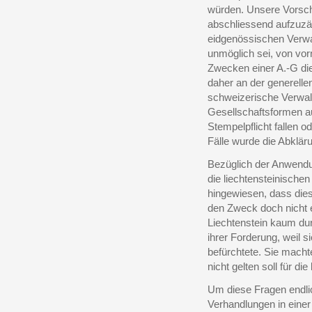
würden. Unsere Vorschl
abschliessend aufzuzäh
eidgenössischen Verwal
unmöglich sei, von vor
Zwecken einer A.-G d
daher an der generelle
schweizerische Verwaltu
Gesellschaftsformen au
Stempelpflicht fallen o
Fälle wurde die Abklär
Bezüglich der Anwendu
die liechtensteinische
hingewiesen, dass dies
den Zweck doch nicht 
Liechtenstein kaum dur
ihrer Forderung, weil
befürchtete. Sie mach
nicht gelten soll für d
Um diese Fragen endli
Verhandlungen in eine