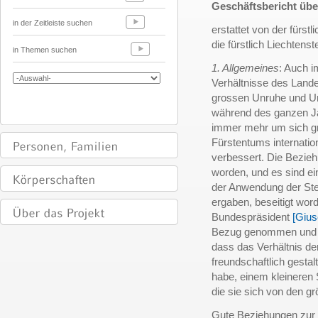
Geschäftsbericht übe
in der Zeitleiste suchen
erstattet von der fürst
die fürstlich Liechtens
in Themen suchen
1. Allgemeines
: Auch i
Verhältnisse des Lande
grossen Unruhe und Unsi
während des ganzen Ja
immer mehr um sich gre
Fürstentums internatio
verbessert. Die Bezie
worden, und es sind ei
der Anwendung der St
ergaben, beseitigt wor
Bundespräsident
[Gius
Bezug genommen und s
dass das Verhältnis de
freundschaftlich gestal
habe, einem kleineren 
die sie sich von den g
Gute Beziehungen zur 