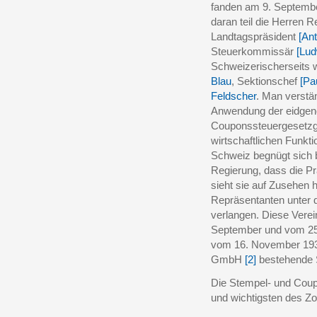
fanden am 9. September
daran teil die Herren 
Landtagspräsident
[An
Steuerkommissär
[Lud
Schweizerischerseits 
Blau
, Sektionschef
[Pa
Feldscher
. Man verstän
Anwendung der eidgen
Couponssteuergesetzge
wirtschaftlichen Funkt
Schweiz begnügt sich b
Regierung, dass die Pr
sieht sie auf Zusehen h
Repräsentanten unter 
verlangen. Diese Vere
September und vom 25
vom 16. November 1931
GmbH
[2]
bestehende S
Die Stempel- und Coup
und wichtigsten des Zo