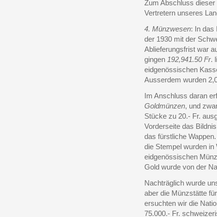
Zum Abschluss dieser 
Vertretern unseres Lan
4. Münzwesen
: In das
der 1930 mit der Schwe
Ablieferungsfrist war 
gingen
192,941.50 Fr
. 
eidgenössischen Kasse
Ausserdem wurden 2,06
Im Anschluss daran erf
Goldmünzen
, und zwa
Stücke zu 20.- Fr. ausg
Vorderseite das Bildni
das fürstliche Wappen
die Stempel wurden in 
eidgenössischen Münzs
Gold wurde von der Nat
Nachträglich wurde un
aber die Münzstätte fü
ersuchten wir die Nati
75.000.- Fr. schweize