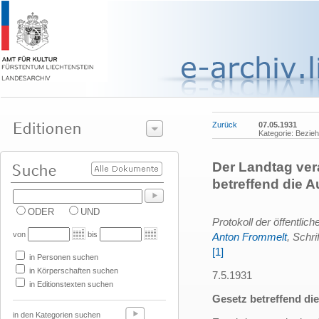
Zurück
07.05.1931
Kategorie: Bezie
Der Landtag ver
betreffend die
ODER
UND
Protokoll der öffentli
von
bis
Anton Frommelt
, Schri
[1]
in Personen suchen
in Körperschaften suchen
7.5.1931
in Editionstexten suchen
Gesetz betreffend d
in den Kategorien suchen