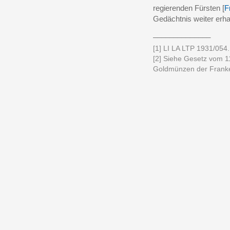
regierenden Fürsten [
F
Gedächtnis weiter erha
______________
[1] LI LA LTP 1931/054.
[2] Siehe Gesetz vom 1
Goldmünzen der Franke