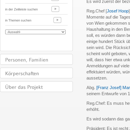
Es wird zuerst der bez
in der Zeitleiste suchen
Reg.Chef [
Josef Hoop
Momente auf die Tages
in Themen suchen
von Wien gekommen sin
Haushaltung in den Be
soll, es würden dann 
einige hundert Stück üb
sein wird. Die Rücksic
scheint wohl geboten,
will, dass hier etwa u
Anmeldungen auf viele
effektuiert würden, w
aussetzen.
Abg.
[Franz Josef] Ma
seinem Entwurfe von 1
Reg.Chef: Es muss hei
erhöht.
Es wird sodann das g
Präsident: Es ist rech