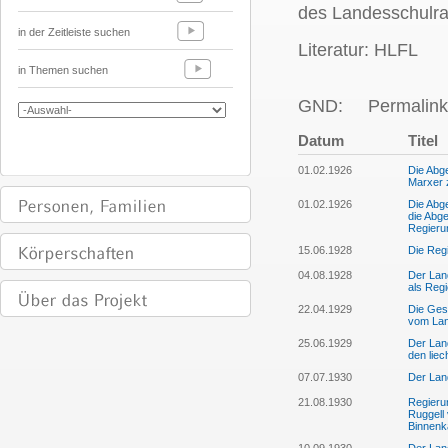
des Landesschulra
in der Zeitleiste suchen
Literatur: HLFL
in Themen suchen
GND:
Permalink
Datum
Titel
01.02.1926
Die Abg
Marxer 
01.02.1926
Die Abg
die Abg
Regieru
15.06.1928
Die Regi
04.08.1928
Der Lan
als Reg
22.04.1929
Die Gese
vom Lan
25.06.1929
Der Land
den liec
07.07.1930
Der Lan
21.08.1930
Regieru
Ruggell
Binnenk