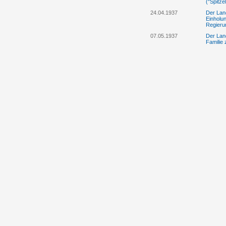
("Spitze
24.04.1937
Der Land
Einholu
Regierun
07.05.1937
Der Lan
Familie 
24.06.1937
Der Land
Warenha
23.12.1937
Der Land
nach po
15.03.1938
Der Land
staatlic
30.03.1938
Der Lan
über da
und das
20.12.1938
Der Lan
29.12.1938
Der Lan
31.12.1938
Der Lan
07.01.1939
Der Land
Proporzw
des Ges
26.01.1939
Die Heim
Staatss
26.01.-17.02.1939
Die Heim
Staatss
17.03.1939
Die Regi