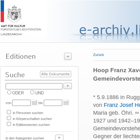
Zurück
Hoop Franz Xave
Gemeindevorste
ODER
UND
* 5.9.1886 in Rugg
von
bis
von
Franz Josef H
Maria geb. Öhri. ∞
in Personen suchen
in Körperschaften suchen
1927 und 1942–19
in Editionstexten suchen
Gemeindevorstehe
Gegner der liechte
in den Kategorien suchen