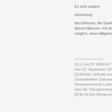
Es wird sodann
einstimmig
beschlossen, die Spark
abzuschliessen, mit d
möglich, einen billige
______________
[1] LI LA LTP 1930/167
vom 10. September 193
[2] Direktor Schredt von
Zentraldirektor Zatlou
Steuerkommissär Ludwi
über die "Unregelmässi
[3] Es ist kein Betrag