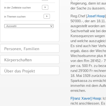
Regierung, dann ist au
in der Zeitleiste suchen
der Sache zu äussern.
Reg.Chef [
Josef Hoop
in Themen suchen
50'000.-, der am 18.11
ausgestellt worden am 
Sachverhalt wie bei de
Konsequenzen wegen i
und welche auszugleich
Es sind auch hier Ver
ergab, dass der Wechse
Wechselsumme plus Kos
von den Rm 28'452.- 75
per ca. 500 Fr. zu be
rund 29'000 Fr rechne
18. Mai 1928 zurückzuf
Sparkassa zu ermächti
immerhin mit dem Auft
erreichen.
F[ranz Xaver] Hoop
: I
nicht anschliessen. Es