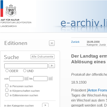
Zurück
18.09.1930
Kategorie: Justiz
Der Landtag erm
Ablösung eines
ODER
UND
Protokoll der öffentlic
von
bis
18.9.1930
in Personen suchen
Präsident [
Anton From
in Körperschaften suchen
Tages die Wechsel-Ang
in Editionstexten suchen
ein Wechsel aus dem 
geregelt werden soll. 
in den Kategorien suchen