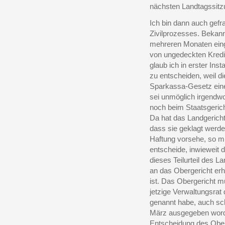
nächsten Landtagssitzu
Ich bin dann auch gef
Zivilprozesses. Bekannt
mehreren Monaten eing
von ungedeckten Kredit
glaub ich in erster In
zu entscheiden, weil 
Sparkassa-Gesetz eine
sei unmöglich irgendwo
noch beim Staatsgerich
Da hat das Landgericht
dass sie geklagt werd
Haftung vorsehe, so mü
entscheide, inwieweit 
dieses Teilurteil des 
an das Obergericht erh
ist. Das Obergericht m
jetzige Verwaltungsrat
genannt habe, auch sc
März ausgegeben worde
Entscheidung des Ober