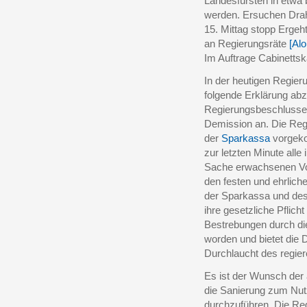
Landesfürsten in etwa b
werden. Ersuchen Dra
15. Mittag stopp Ergeh
an Regierungsräte
[Alo
Im Auftrage Cabinettsk
In der heutigen Regie
folgende Erklärung ab
Regierungsbeschlusses
Demission an. Die Regi
der
Sparkassa
vorgeko
zur letzten Minute all
Sache erwachsenen Vor
den festen und ehrlic
der Sparkassa und des 
ihre gesetzliche Pflicht
Bestrebungen durch die
worden und bietet die
Durchlaucht des regie
Es ist der Wunsch der
die Sanierung zum Nut
durchzuführen. Die Re