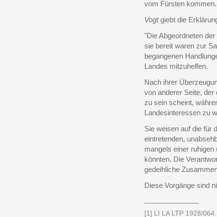
vom Fürsten kommen.
Vogt
giebt die Erklärun
"Die Abgeordneten der V
sie bereit waren zur S
begangenen Handlungen 
Landes mitzuhelfen.
Nach ihrer Überzeugung 
von anderer Seite, der
zu sein scheint, währen
Landesinteressen zu w
Sie weisen auf die für
eintretenden, unabseh
mangels einer ruhigen
könnten. Die Verantwort
gedeihliche Zusammenar
Diese Vorgänge sind ni
______________
[1] LI LA LTP 1928/064.