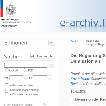
Zurück
15.06.1928
Kategorie: Regie
Die Regierung Sc
Demission an
ODER
UND
Protokoll der öffentlic
von
bis
Xaver Hoop
, Schriftfü
Beck
und Protokollfüh
in Personen suchen
in Körperschaften suchen
15.6.1928
in Editionstexten suchen
III. Demission der Re
in den Kategorien suchen