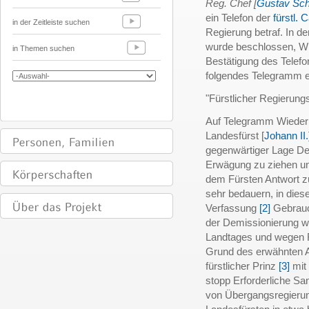
Reg. Chef [
Gustav Sch
ein Telefon der
fürstl. 
in der Zeitleiste suchen
Regierung betraf. In d
wurde beschlossen, Wie
in Themen suchen
Bestätigung des Telefo
folgendes Telegramm ei
"Fürstlicher Regierung
Auf Telegramm Wiederho
Landesfürst [
Johann II.
gegenwärtiger Lage De
Erwägung zu ziehen und
dem Fürsten Antwort 
sehr bedauern, in dies
Verfassung
[2]
Gebrauc
der Demissionierung 
Landtages und wegen F
Grund des erwähnten Ar
fürstlicher Prinz
[3]
mit
stopp Erforderliche S
von Übergangsregierung