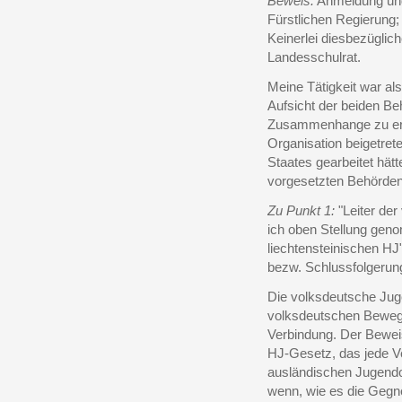
Beweis:
Anmeldung und 
Fürstlichen Regierung;
Keinerlei diesbezügli
Landesschulrat.
Meine Tätigkeit war als
Aufsicht der beiden Be
Zusammenhange zu erklä
Organisation beigetret
Staates gearbeitet hät
vorgesetzten Behörden h
Zu Punkt 1:
"Leiter der
ich oben Stellung gen
liechtensteinischen HJ
bezw. Schlussfolgerun
Die volksdeutsche Juge
volksdeutschen Bewegu
Verbindung. Der Beweis
HJ-Gesetz, das jede V
ausländischen Jugendor
wenn, wie es die Gegn