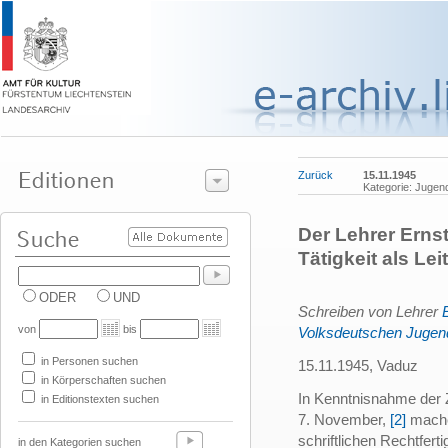
Zurück
15.11.1945
Kategorie: Jugen
Der Lehrer Ernst
Tätigkeit als L
ODER
UND
Schreiben von Lehrer
von
bis
Volksdeutschen Jugen
in Personen suchen
15.11.1945, Vaduz
in Körperschaften suchen
In Kenntnisnahme der 
in Editionstexten suchen
7. November,
[2]
mache 
schriftlichen Rechtfer
in den Kategorien suchen