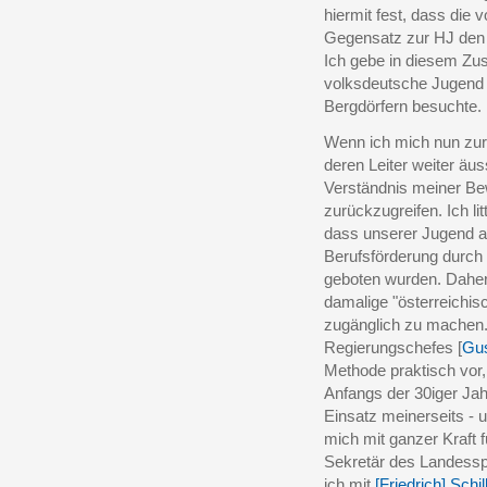
hiermit fest, dass die
Gegensatz zur HJ den s
Ich gebe in diesem Z
volksdeutsche Jugend 
Bergdörfern besuchte.
Wenn ich mich nun zur
deren Leiter weiter äu
Verständnis meiner Be
zurückzugreifen. Ich li
dass unserer Jugend a
Berufsförderung durch
geboten wurden. Daher
damalige "österreichis
zugänglich zu machen. 
Regierungschefes [
Gus
Methode praktisch vor, 
Anfangs der 30iger Ja
Einsatz meinerseits - u
mich mit ganzer Kraft 
Sekretär des Landessp
ich mit
[Friedrich] Schil