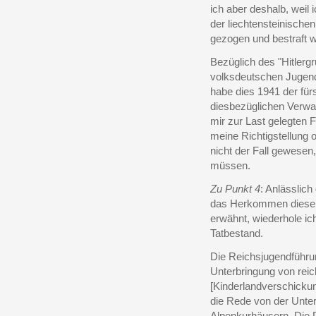
ich aber deshalb, weil
der liechtensteinische
gezogen und bestraft 
Bezüglich des "Hitlergr
volksdeutschen Jugend
habe dies 1941 der für
diesbezüglichen Verwar
mir zur Last gelegten F
meine Richtigstellung
nicht der Fall gewesen
müssen.
Zu Punkt 4
: Anlässlich
das Herkommen diese
erwähnt, wiederhole i
Tatbestand.
Die Reichsjugendführun
Unterbringung von rei
[Kinderlandverschickun
die Rede von der Unte
Alpenkurhäusern. Die D