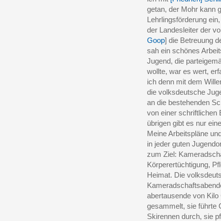
getan, der Mohr kann ge
Lehrlingsförderung ein,
der Landesleiter der v
Goop
] die Betreuung d
sah ein schönes Arbeit
Jugend, die parteigem
wollte, war es wert, er
ich denn mit dem Wille
die volksdeutsche Juge
an die bestehenden Sch
von einer schriftliche
übrigen gibt es nur ein
Meine Arbeitspläne un
in jeder guten Jugendor
zum Ziel: Kameradschaf
Körperertüchtigung, Pf
Heimat. Die volksdeut
Kameradschaftsabende 
abertausende von Kilo O
gesammelt, sie führte 
Skirennen durch, sie p