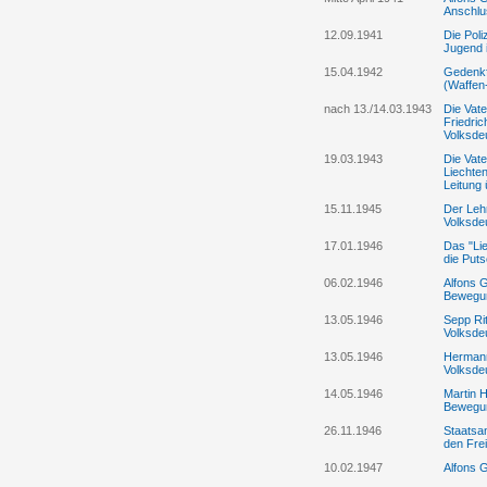
Anschlu
12.09.1941
Die Poli
Jugend 
15.04.1942
Gedenkfe
(Waffen
nach 13./14.03.1943
Die Vate
Friedric
Volksde
19.03.1943
Die Vat
Liechten
Leitung 
15.11.1945
Der Lehr
Volksde
17.01.1946
Das "Lie
die Puts
06.02.1946
Alfons G
Bewegu
13.05.1946
Sepp Rit
Volksde
13.05.1946
Hermann
Volksde
14.05.1946
Martin H
Bewegu
26.11.1946
Staatsan
den Fre
10.02.1947
Alfons 