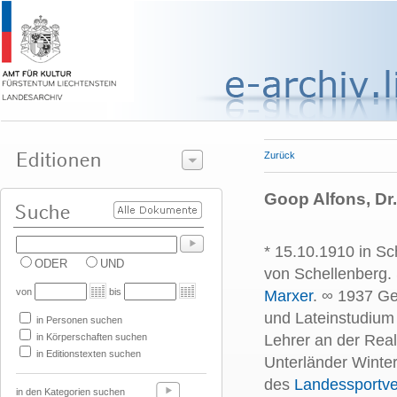
Zurück
Goop Alfons, Dr. 
* 15.10.1910 in Sc
ODER
UND
von Schellenberg
von
bis
Marxer
. ∞ 1937 G
und Lateinstudium 
in Personen suchen
in Körperschaften suchen
Lehrer an der Real
in Editionstexten suchen
Unterländer Winte
des
Landessportv
in den Kategorien suchen