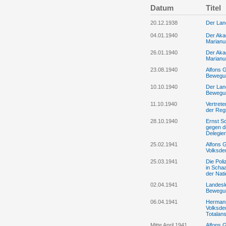
Datum
Titel
20.12.1938
Der Lan
04.01.1940
Der Aka
Marian
26.01.1940
Der Aka
Marianu
23.08.1940
Alfons G
Bewegu
10.10.1940
Der Land
Bewegu
11.10.1940
Vertrete
der Reg
28.10.1940
Ernst S
gegen d
Delegie
25.02.1941
Alfons G
Volksde
25.03.1941
Die Poli
in Scha
der Nat
02.04.1941
Landesle
Bewegun
06.04.1941
Hermann
Volksde
Totalans
Mitte April 1941
Alfons 