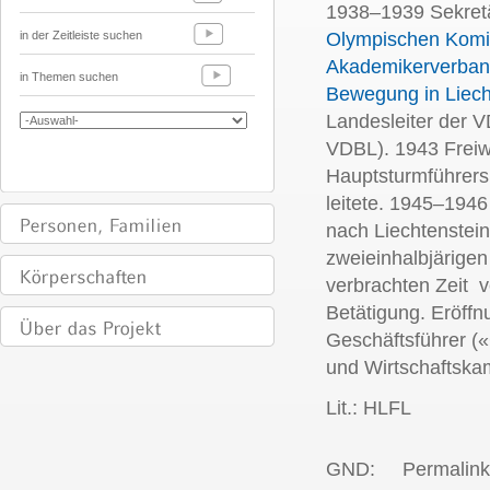
1938–1939 Sekretä
in der Zeitleiste suchen
Olympischen Komi
Akademikerverba
in Themen suchen
Bewegung in Liech
Landesleiter der V
VDBL). 1943 Freiwi
Hauptsturmführers
leitete. 1945–1946
nach Liechtenstein
zweieinhalbjärigen
verbrachten Zeit ve
Betätigung. Eröff
Geschäftsführer (
und Wirtschaftska
Lit.: HLFL
GND:
Permalink