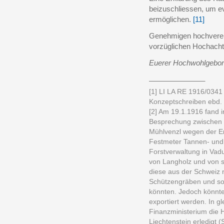
beizuschliessen, um ev
ermöglichen.
[11]
Genehmigen hochverehr
vorzüglichen Hochachtu
Euerer Hochwohlgebo
______________
[1] LI LA RE 1916/0341 
Konzeptschreiben ebd.
[2] Am 19.1.1916 fand 
Besprechung zwischen 
Mühlvenzl wegen der Er
Festmeter Tannen- und F
Forstverwaltung in Vadu
von Langholz und von s
diese aus der Schweiz 
Schützengräben und so
könnten. Jedoch könnten
exportiert werden. In 
Finanzministerium die H
Liechtenstein erledigt