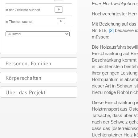
Euer Hochwohlgebore
in der Zeitleiste suchen
Hochverehrtester Herr 
in Themen suchen
Mit Beziehung auf das 
Nr. 818,
[2]
bedauere ic
müssen:
Die Holzausfuhrsbewil
Einschränkung auf Bret
Beschränkung kommt ei
in Liechtenstein beste
ihrer geringen Leistung
Holzquantum in absehba
dieser Art in Schaan ist
hiezu nötige Rohöl nich
Diese Einschränkung ist
Holztransport aus Öster
Tatsache, dass über Vo
nach der Schweiz geh
dass das [österreichi
Liechtensteiner Holz k