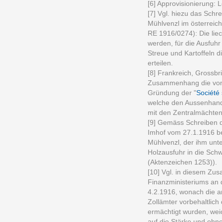
[6] Approvisionierung: 
[7] Vgl. hiezu das Sch
Mühlvenzl im österreic
RE 1916/0274): Die liec
werden, für die Ausfuh
Streue und Kartoffeln 
erteilen.
[8] Frankreich, Grossbri
Zusammenhang die von 
Gründung der "
Société
welche den Aussenhand
mit den Zentralmächten k
[9] Gemäss Schreiben d
Imhof vom 27.1.1916 be
Mühlvenzl, der ihm unt
Holzausfuhr in die Sch
(Aktenzeichen 1253)).
[10] Vgl. in diesem Zu
Finanzministeriums an d
4.2.1916, wonach die 
Zollämter vorbehaltlich
ermächtigt wurden, wei
auf die Stärke und ohne