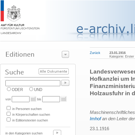
Zurück
23.01.1916
Kategorie: Erster
Landesverweser 
Hofkanzlei um I
Finanzministeri
ODER
UND
Holzausfuhr in 
von
bis
in Personen suchen
Maschinenschriftlich
in Körperschaften suchen
Imhof
an den Leiter de
in Editionstexten suchen
23.1.1916
in den Kategorien suchen