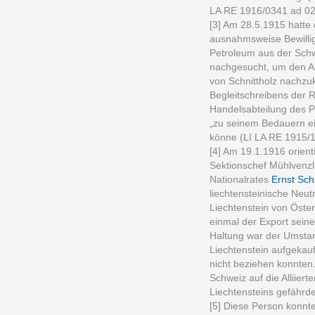
LA RE 1916/0341 ad 02
[3] Am 28.5.1915 hatt
ausnahmsweise Bewillig
Petroleum aus der Sch
nachgesucht, um den Au
von Schnittholz nachz
Begleitschreibens der 
Handelsabteilung des P
„zu seinem Bedauern ein
könne (LI LA RE 1915/1
[4] Am 19.1.1916 orien
Sektionschef Mühlvenzl
Nationalrates
Ernst Sch
liechtensteinische Neutr
Liechtenstein von Öster
einmal der Export seine
Haltung war der Umstan
Liechtenstein aufgekau
nicht beziehen konnte
Schweiz auf die Alliier
Liechtensteins gefährde
[5] Diese Person konnte 