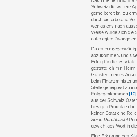
Nach meinen Informati
Schweiz die weitere A
gerne bereit ist, zu er
durch die erbetene Vo
wenigstens nach aussen
Weise würde sich die
auferlegten Zwange en
Da es mir gegenwärtig
abzukommen, und
Eue
Erfolg für dieses vital
gestatte ich mir, Herrn
Gunsten meines Ansuc
beim Finanzministeriu
Stelle geneigtest zu in
Entgegenkommen
[10]
aus der Schweiz Öster
hiesigen Produkte doch
keinen Staat eine Rolle 
Seine Durchlaucht
Pri
gewichtiges Wort in di
Eine Erklärung des Käuf