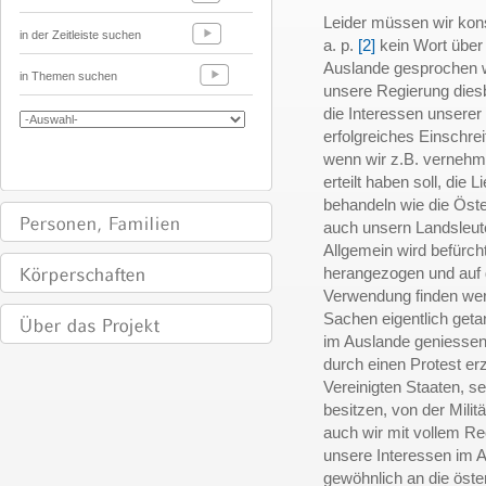
Leider müssen wir kon
in der Zeitleiste suchen
a. p.
[2]
kein Wort über 
Auslande gesprochen wu
in Themen suchen
unsere Regierung diesb
die Interessen unserer
erfolgreiches Einschrei
wenn wir z.B. vernehm
erteilt haben soll, die
behandeln wie die Öste
auch unsern Landsleut
Allgemein wird befürcht
herangezogen und auf 
Verwendung finden wer
Sachen eigentlich get
im Auslande geniessen
durch einen Protest erz
Vereinigten Staaten, s
besitzen, von der Milit
auch wir mit vollem Rec
unsere Interessen im 
gewöhnlich an die öst