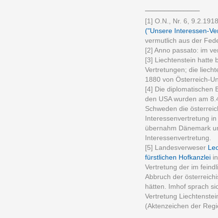
______________
[1] O.N., Nr. 6, 9.2.191
("Unsere Interessen-Ve
vermutlich aus der Fed
[2] Anno passato: im v
[3] Liechtenstein hatte
Vertretungen; die liech
1880 von Österreich-
[4] Die diplomatischen
den USA wurden am 8.
Schweden die österreich
Interessenvertretung i
übernahm Dänemark und
Interessenvertretung.
[5] Landesverweser
Leo
fürstlichen Hofkanzlei
in
Vertretung der im feind
Abbruch der österreic
hätten. Imhof sprach s
Vertretung Liechtenstei
(Aktenzeichen der Regi