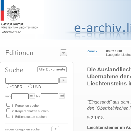
Zurück
09.02.1918
Kategorie: Liecht
Die Auslandliec
Übernahme der d
Liechtensteins 
ODER
UND
von
bis
"Eingesandt" aus dem 
in Personen suchen
den "Oberrheinischen 
in Körperschaften suchen
in Editionstexten suchen
9.2.1918
Liechtensteiner im A
in den Kategorien suchen