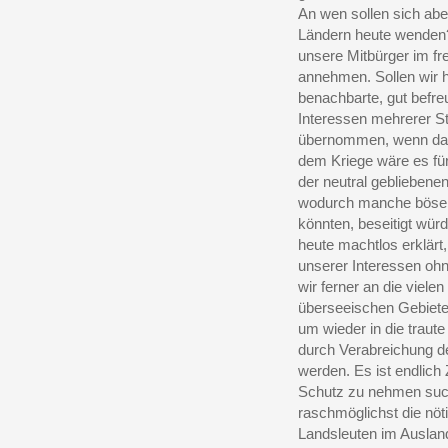
An wen sollen sich abe
Ländern heute wende
unsere Mitbürger im fr
annehmen. Sollen wir 
benachbarte, gut befre
Interessen mehrerer St
übernommen, wenn dar
dem Kriege wäre es fü
der neutral gebliebene
wodurch manche böse G
könnten, beseitigt wür
heute machtlos erklärt
unserer Interessen ohn
wir ferner an die viele
überseeischen Gebiete
um wieder in die traut
durch Verabreichung de
werden. Es ist endlich 
Schutz zu nehmen such
raschmöglichst die nöt
Landsleuten im Auslan