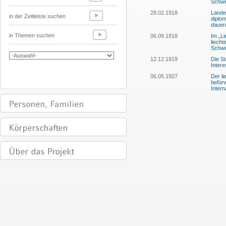
Schwe
28.02.1918
Lande
in der Zeitleiste suchen
diplom
dauer
in Themen suchen
06.09.1918
Im „Li
liecht
Schwe
12.12.1919
Die S
Inter
06.05.1927
Der li
befürw
Intern