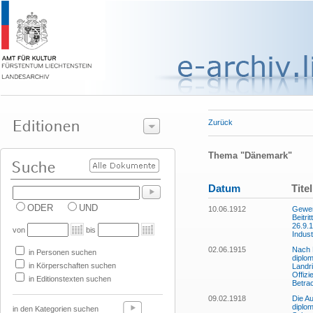
Zurück
Thema "Dänemark"
Datum
Titel
ODER
UND
10.06.1912
Gewer
Beitr
26.9.1
von
bis
Indust
02.06.1915
Nach 
in Personen suchen
diplo
in Körperschaften suchen
Landri
Offizi
in Editionstexten suchen
Betra
09.02.1918
Die A
diplom
in den Kategorien suchen