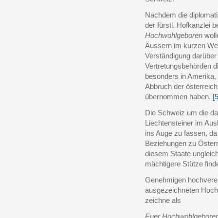
Nachdem die diplomat
der fürstl. Hofkanzlei 
Hochwohlgeboren
woll
Äussern im kurzen Weg
Verständigung darübe
Vertretungsbehörden di
besonders in Amerika, 
Abbruch der österreic
übernommen haben.
[5
Die Schweiz um die da
Liechtensteiner im Au
ins Auge zu fassen, da
Beziehungen zu Österr
diesem Staate ungleic
mächtigere Stütze finde
Genehmigen hochverehr
ausgezeichneten Hocha
zeichne als
Euer Hochwohlgebore