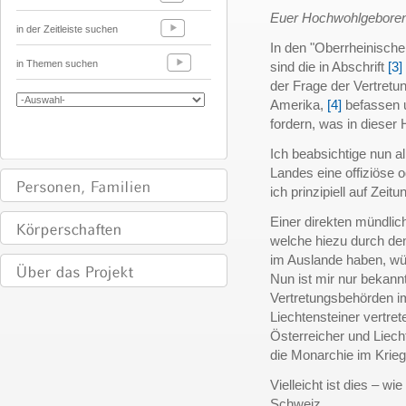
Euer Hochwohlgeboren,
in der Zeitleiste suchen
In den "Oberrheinische
in Themen suchen
sind die in Abschrift
[3]
der Frage der Vertretu
Amerika,
[4]
befassen u
fordern, was in dieser 
Ich beabsichtige nun al
Landes eine offiziöse o
ich prinzipiell auf Zeit
Einer direkten mündlic
welche hiezu durch den
im Auslande haben, wü
Nun ist mir nur bekann
Vertretungsbehörden im
Liechtensteiner vertre
Österreicher und Liech
die Monarchie im Krieg
Vielleicht ist dies – wi
Schweiz.