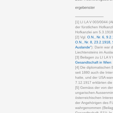
ergebenster
______________
[1] LI LA V 003/0044 (
der fürstlichen Hofkanzl
Hofkanzlei am 5.3.1918
[2] Vgl.
O.N., Nr. 6, 9.2
O.N., Nr. 8, 23.2.1918,
Auslande"
): Darin war 
Liechtensteins im Ausl
[3] Beilagen zu LI LA 
Gesandtschaft in Wien
:
[4] Die diplomatischen
seit 1880 auch die Int
hatte, und der USA wa
7.12.1917 erklärten di
[5] Gemäss der von der 
ungarischen Aussenmini
österreichischen Intere
der Angehörigen des Fü
wahrgenommen (Beilage
Gesandtschaft: 51)): I