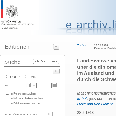
Zurück
28.02.1918
Kategorie: Bezie
Landesverweser 
über die diplom
im Ausland und 
ODER
UND
durch die Schwe
von
bis
Maschinenschriftlich
in Personen suchen
Imhof
, gez. ders., an 
in Körperschaften suchen
in Editionstexten suchen
Hermann von Hampe
28.2.1918
in den Kategorien suchen