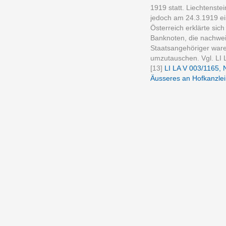
1919 statt. Liechtenste
jedoch am 24.3.1919 ei
Österreich erklärte sich
Banknoten, die nachweis
Staatsangehöriger ware
umzutauschen. Vgl. LI
[13]
LI LA V 003/1165, 
Äusseres an Hofkanzlei