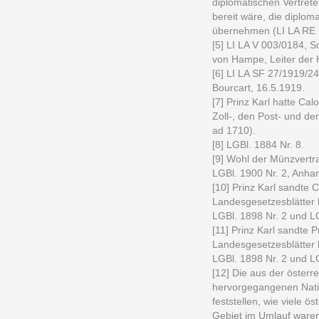
diplomatischen Vertrete
bereit wäre, die diplom
übernehmen (LI LA RE 1
[5] LI LA V 003/0184, 
von Hampe, Leiter der 
[6] LI LA SF 27/1919/2
Bourcart, 16.5.1919.
[7] Prinz Karl hatte Ca
Zoll-, den Post- und de
ad 1710).
[8] LGBl. 1884 Nr. 8.
[9] Wohl der Münzvertr
LGBl. 1900 Nr. 2, Anha
[10] Prinz Karl sandte
Landesgesetzesblätter 
LGBl. 1898 Nr. 2 und L
[11] Prinz Karl sandte 
Landesgesetzesblätter 
LGBl. 1898 Nr. 2 und L
[12] Die aus der öster
hervorgegangenen Nati
feststellen, wie viele 
Gebiet im Umlauf waren