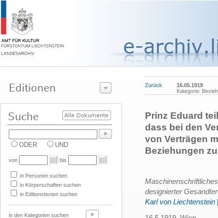
Zurück
16.05.1919
Kategorie: Bezie
Prinz Eduard tei
dass bei den V
von Verträgen m
ODER
UND
Beziehungen zu
von
bis
in Personen suchen
Maschinenschriftliche
in Körperschaften suchen
designierter Gesandter
in Editionstexten suchen
Karl von Liechtenstein
in den Kategorien suchen
16.5.1919, Wien