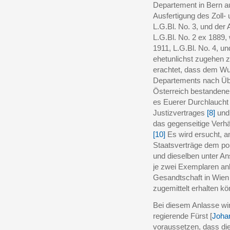
Departement in Bern au
Ausfertigung des Zoll
L.G.Bl. No. 3, und der
L.G.Bl. No. 2 ex 1889
1911, L.G.Bl. No. 4, u
ehetunlichst zugehen 
erachtet, dass dem Wu
Departements nach Übe
Österreich bestandener
es Euerer Durchlaucht
Justizvertrages
[8]
und
das gegenseitige Verhä
[10]
Es wird ersucht, a
Staatsverträge dem po
und dieselben unter An
je zwei Exemplaren anh
Gesandtschaft in Wien 
zugemittelt erhalten k
Bei diesem Anlasse wi
regierende Fürst [
Johan
voraussetzen, dass die