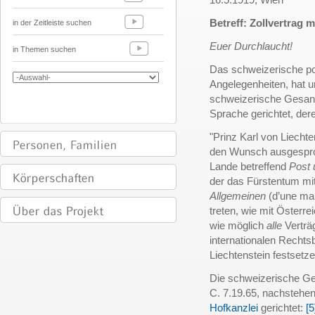
Betreff: Zollvertrag 
in der Zeitleiste suchen
Euer Durchlaucht!
in Themen suchen
Das schweizerische pol
Angelegenheiten, hat un
schweizerische Gesandt
Sprache gerichtet, der
"Prinz Karl von Liecht
den Wunsch ausgesproc
Lande betreffend
Post 
der das Fürstentum mi
Allgemeinen
(d’une man
treten, wie mit Österr
wie möglich
alle
Verträ
internationalen Recht
Liechtenstein festsetze
Die schweizerische Ges
C. 7.19.65, nachstehen
Hofkanzlei
gerichtet:
[5