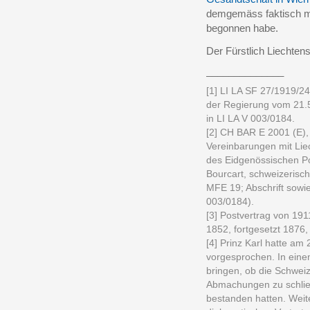
demgemäss faktisch mi
begonnen habe.
Der Fürstlich Liechten
______________
[1] LI LA SF 27/1919/2
der Regierung vom 21.5
in LI LA V 003/0184.
[2] CH BAR E 2001 (E), 
Vereinbarungen mit Liec
des Eidgenössischen Po
Bourcart, schweizerisch
MFE 19; Abschrift sowie
003/0184).
[3] Postvertrag von 191
1852, fortgesetzt 1876,
[4] Prinz Karl hatte am
vorgesprochen. In eine
bringen, ob die Schweiz
Abmachungen zu schlies
bestanden hatten. Weit