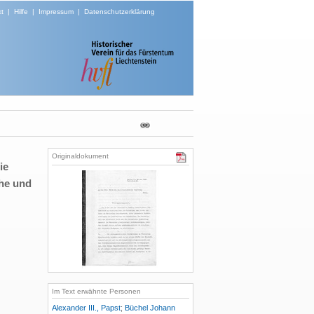
t
|
Hilfe
|
Impressum
|
Datenschutzerklärung
Originaldokument
ie
che und
Im Text erwähnte Personen
Alexander III., Papst
;
Büchel Johann