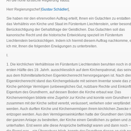
An die hohe fürstliche Regierung Vaduz
Herr Regierungschef [
Gustav Schädler
],
Sie haben mir den ehrenvollen Auftrag erteilt, Ihnen ein Gutachten zu erstatten
das Verhältnis von Kirche und Staat im Fürstentum Liechtenstein, unter beson
Berücksichtigung der Gehaltsfrage der Geistlichen. Das Gutachten soll das
kanonische Recht und die historische Entwicklung speziell im Fürstentum
Liechtenstein berücksichtigen. Indem ich hiermit diesem Auftrag nachkomme, 
ich mir, Ihnen die folgenden Erwägungen zu unterbreiten.
I.
1. Die kirchlichen Verhältnisse im Fürstentum Liechtenstein beruhten noch in d
ersten Hälfte des 19. Jahrh. ausschliesslich auf dem Kirchenpatronat, das sein
aus dem frühmittelalterlichen Eigenkirchenrecht hervorgegangen ist. Nach di
Eigenkirchenrecht stand das Kirchengebäude mit seinem Inventar sowie das z
Kirche gehörige Vermögen (unbewegliches Gut, nutzbare Rechte und Einkünft
Eigentum des Grundherrn, auf dessen Boden die Kirche erbaut war. Das
Kirchenvermögen bildete eine Zugehör zur Kirche und konnte vom Grundherr 
zusammen mit der Kirche selbst vererbt, veräussert, verliehen oder verpfändet
werden. Auch durften Kirche und Kirchenvermögen ihrem kirchlichen Zwecke n
entzogen werden. Aus den Vermögenseinkünften hatte der Grundherr den Unte
der ganzen Anlage zu bestreiten, der Kirche einen Geistlichen zu geben und z
unterhalten. Erst wenn alle diese Ansprüche befriedigt waren und dann noch 