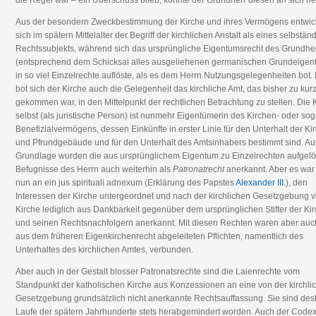
die Regel war – ein Überschuss blieb, konnte der Grundherr diesen an sich n
Aus der besondern Zweckbestimmung der Kirche und ihres Vermögens entwic
sich im spätern Mittelalter der Begriff der kirchlichen Anstalt als eines selbstän
Rechtssubjekts, während sich das ursprüngliche Eigentumsrecht des Grundhe
(entsprechend dem Schicksal alles ausgeliehenen germanischen Grundeigen
in so viel Einzelrechte auflöste, als es dem Herrn Nutzungsgelegenheiten bot.
bot sich der Kirche auch die Gelegenheit das kirchliche Amt, das bisher zu kur
gekommen war, in den Mittelpunkt der rechtlichen Betrachtung zu stellen. Die 
selbst (als juristische Person) ist nunmehr Eigentümerin des Kirchen- oder sog
Benefizialvermögens, dessen Einkünfte in erster Linie für den Unterhalt der Ki
und Pfrundgebäude und für den Unterhalt des Amtsinhabers bestimmt sind. Auf
Grundlage wurden die aus ursprünglichem Eigentum zu Einzelrechten aufgelö
Befugnisse des Herrn auch weiterhin als
Patronatrecht
anerkannt. Aber es war
nun an ein jus spirituali adnexum (Erklärung des Papstes
Alexander III.
), den
Interessen der Kirche untergeordnet und nach der kirchlichen Gesetzgebung v
Kirche lediglich aus Dankbarkeit gegenüber dem ursprünglichen Stifter der Ki
und seinen Rechtsnachfolgern anerkannt. Mit diesen Rechten waren aber auc
aus dem früheren Eigenkirchenrecht abgeleiteten Pflichten, namentlich des
Unterhaltes des kirchlichen Amtes, verbunden.
Aber auch in der Gestalt blosser Patronatsrechte sind die Laienrechte vom
Standpunkt der katholischen Kirche aus Konzessionen an eine von der kirchli
Gesetzgebung grundsätzlich nicht anerkannte Rechtsauffassung. Sie sind des
Laufe der spätern Jahrhunderte stets herabgemindert worden. Auch der Codex 