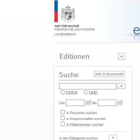
ODER
UND
von
bis
in Personen suchen
in Körperschaften suchen
in Editionstexten suchen
in den Kategorien suchen