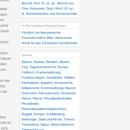
ehmen.
Bischof, Prof. Dr. iur. utr., Bischof von
Chur, Komponist
;
Stutz Ulrich, Dr. iur.,
kelte
dt. Rechtshistoriker und Kirchenrechtler
digen
rrn
tums)
Im Text erwähnte Körperschaften
 Damit
Fürstlich Liechtensteinische
z
Gesandtschaft in Wien
;
Historischer
Kirche
Verein für das Fürstentum Liechtenstein
.
rchen-
Themen
 dieser
Balzers
;
Baulast
;
Bendern
;
Bistum
;
sten
Chur
;
Eigenkirchenrecht
;
Eschen
;
 von
Feldkirch
;
Frankenwährung
;
Frankenzulagen
;
Gemeinden
;
Inflation
;
on der
Interkalarien
;
Kaplanei
;
Kirchenrecht
;
rche
Kollaturrecht
;
Kronenwährung
;
Mauren
;
h die
Österreich
;
Patronatsrecht
;
Pensionen
;
Pfarrei
;
Pfarrer
;
Pfrundbaulichkeiten
;
Pfrundbriefe
;
Reichsdeputationshauptschluss
;
Ruggell
;
Schaan
;
Schellenberg
;
chen
Seelsorger
;
Staat und Kirche
;
Triesen
;
halb im
Triesenberg
;
Vaduz
;
Wirtschaftskrise
;
juris
Zehentablösung