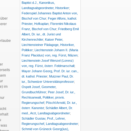
Baptist d.J., Kanonikus,
Landtagsabgeordneter, Historiker
;
Federspiel Johannes Baptist Anton von,
 über
Bischof von Chur
;
Feger Alfons, kathol.
derer
Priester, Hofkaplan
;
Florentini Nikolaus
Franz, Bischof von Chur
;
Friedberg Emil
Albert, Dr. iur., dt. Jurist und
Kirchenrechtler
;
Kaiser Peter,
erlaube
Liechtensteiner Pädagoge, Historiker,
Politiker
;
Liechtenstein Johann II. (Maria
Franz Placidus) von, reg. Fürst, Mäzen
;
Liechtenstein Josef Wenzel (Lorenz)
er
von, reg. Fürst, österr. Feldmarschall
;
erseits
Mayer Johann Georg, Prof. Dr. iur. can.,
esem
dt. kathol. Priester
;
Mutzner Paul, Dr.
ur
iur., Schweizer Universitätsprofessor
;
e) im
Ospelt Josef, Geometer,
Grundbuchführer
;
Peer Josef, Dr. iur.,
nur
Rechtsanwalt, Politiker, provis.
Regierungschef
;
Pöschl Arnold, Dr. iur.,
österr. Kanonist
;
Schädler Albert, Dr.
icht
med., Arzt, Landtagsabgeordneter
;
rhalt
Schädler Gustav, Prof., Lehrer,
u
Regierungschef, Landtagsabgeordneter
;
– was
Schmid von Grüneck Georg(ius),