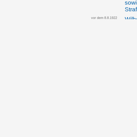
sowi
Stra
vor dem 8.8.1922
Wilh
Gese
Ausü
in L
12.01.1924
Die 
"Ges
Liec
Joha
Liec
30.01.1924
Die 
meld
Joha
Fass
"Ges
Liec
28.01.1926
Der 
Paul