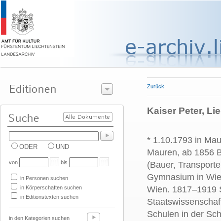
Zurück
Kaiser Peter, Li
* 1.10.1793 in Mau
ODER
UND
Mauren, ab 1856 B
von
bis
(Bauer, Transporte
Gymnasium in Wien
in Personen suchen
in Körperschaften suchen
Wien. 1817–1919 S
in Editionstexten suchen
Staatswissenschaft
Schulen in der Sc
in den Kategorien suchen