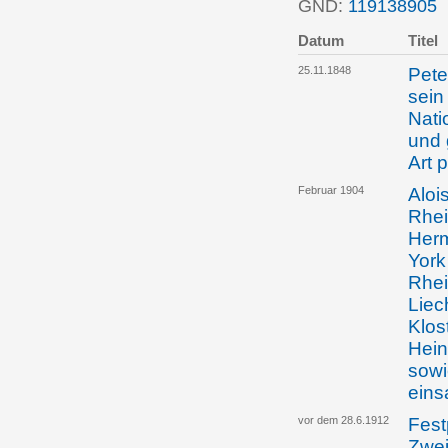
GND:
119138905
P
Datum
Titel
25.11.1848
Pete
sein
Nati
und 
Art 
Februar 1904
Aloi
Rhei
Herm
York
Rhei
Liec
Klos
Hein
sowi
eins
vor dem 28.6.1912
Fest
Zwei