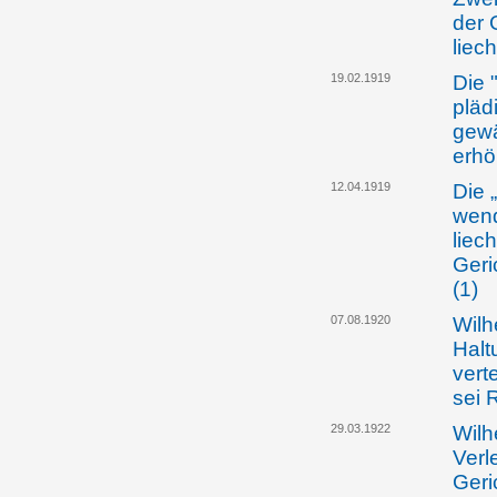
der 
liec
19.02.1919
Die 
pläd
gewä
erh
12.04.1919
Die 
wend
liec
Geri
(1)
07.08.1920
Wilh
Halt
vert
sei 
29.03.1922
Wilh
Verl
Geri