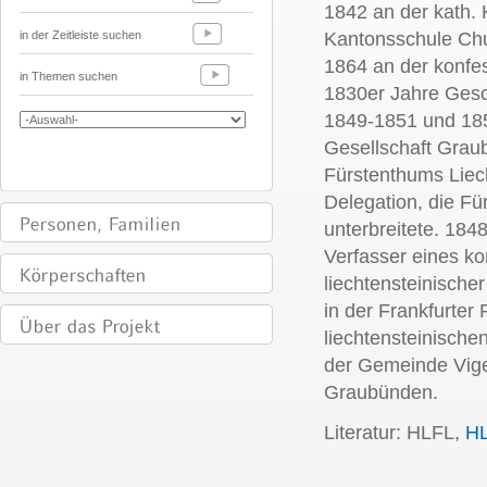
1842 an der kath. 
in der Zeitleiste suchen
Kantonsschule Chu
1864 an der konfes
in Themen suchen
1830er Jahre Gesc
1849-1851 und 18
Gesellschaft Grau
Fürstenthums Liech
Delegation, die Fü
unterbreitete. 18
Verfasser eines ko
liechtensteinisch
in der Frankfurte
liechtensteinische
der Gemeinde Vige
Graubünden.
Literatur: HLFL,
H