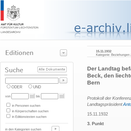
15.11.1932
Kategorie: Beziehungen
Der Landtag befa
Beck, den liech
Bern
ODER
UND
von
bis
Protokoll der Konferen
Landtagspräsident
Ant
in Personen suchen
in Körperschaften suchen
15.11.1932
in Editionstexten suchen
3. Punkt
in den Kategorien suchen