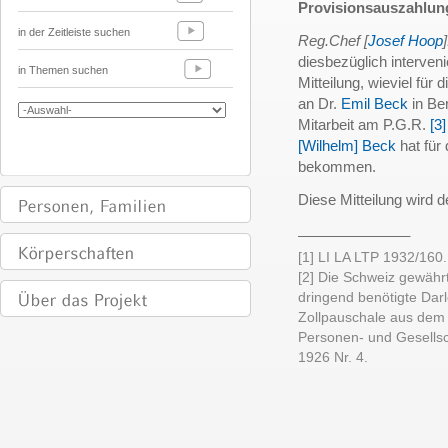
Provisionsauszahlung
in der Zeitleiste suchen
Reg.Chef [
Josef Hoop
]
diesbezüglich interveni
in Themen suchen
Mitteilung, wieviel fü
an Dr.
Emil Beck
in Be
Mitarbeit am P.G.R.
[3]
[Wilhelm] Beck
hat für
bekommen.
Diese Mitteilung wird 
______________
[1] LI LA LTP 1932/160.
[2] Die Schweiz gewähr
dringend benötigte Darle
Zollpauschale aus dem 
Personen- und Gesellsc
1926 Nr. 4.