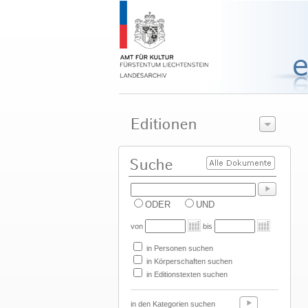
ODER
UND
von
bis
in Personen suchen
in Körperschaften suchen
in Editionstexten suchen
in den Kategorien suchen