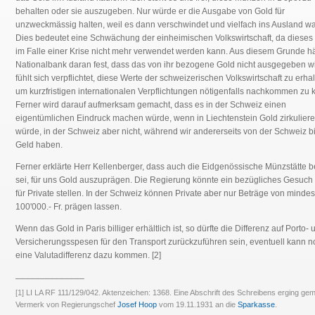
behalten oder sie auszugeben. Nur würde er die Ausgabe von Gold für
unzweckmässig halten, weil es dann verschwindet und vielfach ins Ausland wa
Dies bedeutet eine Schwächung der einheimischen Volkswirtschaft, da dieses
im Falle einer Krise nicht mehr verwendet werden kann. Aus diesem Grunde hä
Nationalbank daran fest, dass das von ihr bezogene Gold nicht ausgegeben wi
fühlt sich verpflichtet, diese Werte der schweizerischen Volkswirtschaft zu erhal
um kurzfristigen internationalen Verpflichtungen nötigenfalls nachkommen zu 
Ferner wird darauf aufmerksam gemacht, dass es in der Schweiz einen
eigentümlichen Eindruck machen würde, wenn in Liechtenstein Gold zirkulier
würde, in der Schweiz aber nicht, während wir andererseits von der Schweiz bi
Geld haben.
Ferner erklärte Herr Kellenberger, dass auch die Eidgenössische Münzstätte be
sei, für uns Gold auszuprägen. Die Regierung könnte ein bezügliches Gesuch
für Private stellen. In der Schweiz können Private aber nur Beträge von minde
100'000.- Fr. prägen lassen.
Wenn das Gold in Paris billiger erhältlich ist, so dürfte die Differenz auf Porto- 
Versicherungsspesen für den Transport zurückzuführen sein, eventuell kann n
eine Valutadifferenz dazu kommen. [2]
______________
[1] LI LA RF 111/129/042. Aktenzeichen: 1368. Eine Abschrift des Schreibens erging ge
Vermerk von Regierungschef
Josef Hoop
vom 19.11.1931 an die
Sparkasse
.