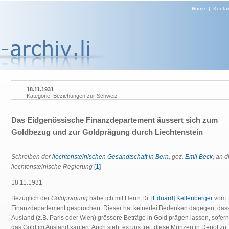
Home
|
Kontak
18.11.1931
Kategorie: Beziehungen zur Schweiz
Das Eidgenössische Finanzdepartement äussert sich zum
Goldbezug und zur Goldprägung durch Liechtenstein
Schreiben der
liechtensteinischen Gesandtschaft in Bern
, gez.
Emil Beck
, an d
liechtensteinische Regierung
[1]
18.11.1931
Bezüglich der
Goldprägung
habe ich mit Herrn Dr.
[Eduard] Kellenberger
vom
Finanzdepartement gesprochen. Dieser hat keinerlei Bedenken dagegen, dass
Ausland (z.B. Paris oder Wien) grössere Beträge in Gold prägen lassen, sofern
das Gold im Ausland kaufen. Auch steht es uns frei, diese Münzen in Depot zu