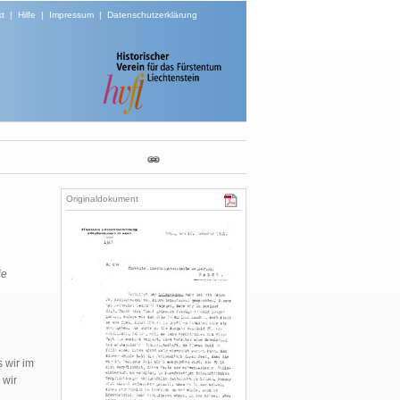
t
|
Hilfe
|
Impressum
|
Datenschutzerklärung
Originaldokument
ie
 wir im
 wir