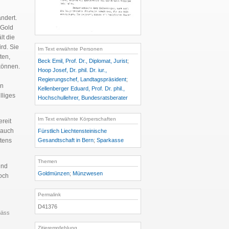
ndert.
 Gold
lt die
rd. Sie
Im Text erwähnte Personen
ten,
Beck Emil, Prof. Dr., Diplomat, Jurist
;
können.
Hoop Josef, Dr. phil. Dr. iur.,
Regierungschef, Landtagspräsident
;
en
Kellenberger Eduard, Prof. Dr. phil.,
lliges
Hochschullehrer, Bundesratsberater
Im Text erwähnte Körperschaften
reit
 auch
Fürstlich Liechtensteinische
Gesandtschaft in Bern
;
Sparkasse
stens
Themen
und
Goldmünzen
;
Münzwesen
och
Permalink
D41376
mäss
Zitierempfehlung