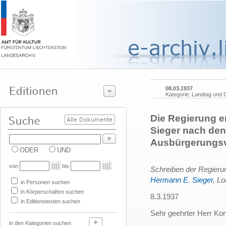
08.03.1937
Kategorie: Landtag und
Die Regierung e
Sieger nach de
Ausbürgerungsv
ODER
UND
von
bis
Schreiben der Regieru
Hermann E. Sieger
, L
in Personen suchen
in Körperschaften suchen
8.3.1937
in Editionstexten suchen
Sehr geehrter Herr Ko
in den Kategorien suchen