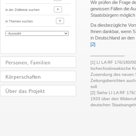
Wir prüfen die Frage 
gewissen Fällen die Au
in der Zeitleiste suchen
Staatsbürgern möglich
in Themen suchen
Da diesbezügliche Vors
Ihnen dankbar, wenn S
in Deutschland an den 
[2]
______________
[1] LI LA RF 176/180/0
tschechoslowakische Ko
Zusendung des neuen S
Zeitungsberichten auc
soll.
[2] Siehe LI LA RF 176/
1933 über den Widerru
deutschen Staatsangehör