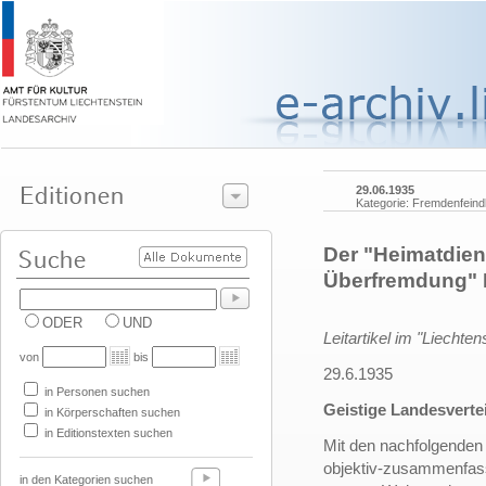
29.06.1935
Kategorie: Fremdenfeindl
Der "Heimatdien
Überfremdung" 
ODER
UND
Leitartikel im "Liechte
von
bis
29.6.1935
in Personen suchen
Geistige Landesverte
in Körperschaften suchen
in Editionstexten suchen
Mit den nachfolgenden
objektiv-zusammenfass
in den Kategorien suchen