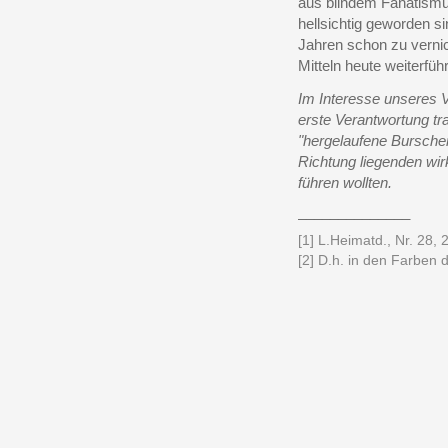
aus blindem Fanatismus
hellsichtig geworden s
Jahren schon zu verni
Mitteln heute weiterfüh
Im Interesse unseres 
erste Verantwortung t
"hergelaufene Burschen
Richtung liegenden wi
führen wollten.
______________
[1] L.Heimatd., Nr. 28, 
[2] D.h. in den Farben 