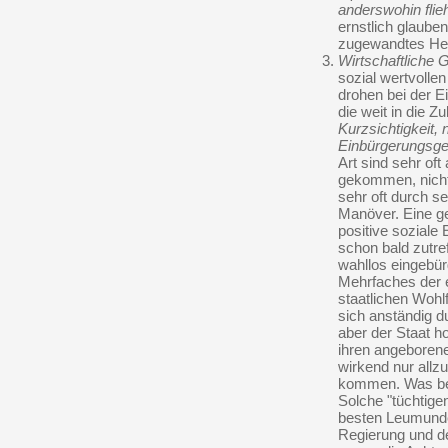
anderswohin fli
ernstlich glauben
zugewandtes Herz
Wirtschaftliche 
sozial wertvoll
drohen bei der E
die weit in die Z
Kurzsichtigkeit,
Einbürgerungsge
Art sind sehr of
gekommen, nicht 
sehr oft durch s
Manöver. Eine ge
positive sozial
schon bald zutref
wahllos eingebür
Mehrfaches der
staatlichen Wohlf
sich anständig d
aber der Staat ho
ihren angeborene
wirkend nur allz
kommen. Was be
Solche "tüchtige
besten Leumunde
Regierung und d