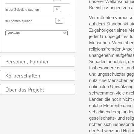
unserer Weltanschauu
Beeinflussungen von 
in der Zeitleiste suchen
Wir möchten voraussch
in Themen suchen
auf dem Standpunkt steh
Zugehörigkeit eines M
jeder Gruppe gibt es f
Menschen. Wenn aber M
religionsfremden Ansch
unangenehm aufgefasst
Schaden anrichten, der 
Insbesondere der Land
und ungeschützter geg
nützliche Menschen an
nationalen Umwälzunge
schwemmen viele direkt
Länder, die noch nich
solche Elemente dann 
schädigend empfunden
gesellschafts- und re
richten sich insbesond
der Schweiz und Holland