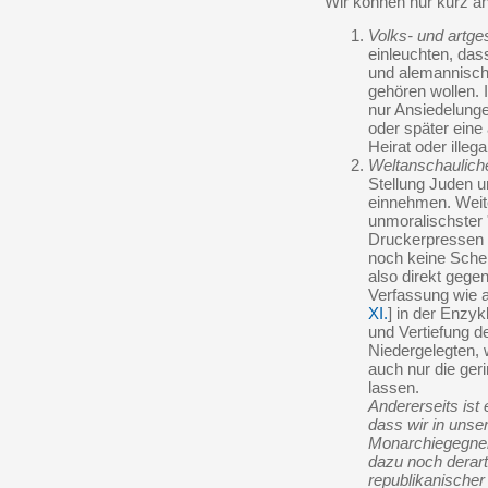
Wir können nur kurz a
Volks- und artge
einleuchten, das
und alemannisch
gehören wollen.
nur Ansiedelunge
oder später ein
Heirat oder illeg
Weltanschaulich
Stellung Juden u
einnehmen. Weite
unmoralischster "
Druckerpressen i
noch keine Schei
also direkt gege
Verfassung wie a
XI.
] in der Enzy
und Vertiefung d
Niedergelegten,
auch nur die geri
lassen.
Andererseits ist
dass wir in uns
Monarchiegegner 
dazu noch derart
republikanischer