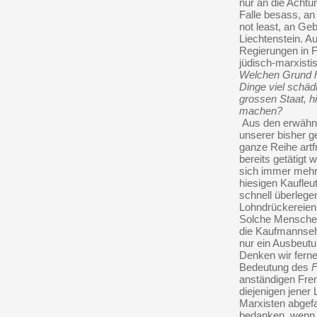
nur an die Achtu
Falle besass, an
not least, an Geb
Liechtenstein. A
Regierungen in F
jüdisch-marxisti
Welchen Grund hä
Dinge viel schäd
grossen Staat, 
machen?
Aus den erwähnt
unserer bisher g
ganze Reihe art
bereits getätigt 
sich immer mehr 
hiesigen Kaufle
schnell überleg
Lohndrückereien 
Solche Menschen
die Kaufmannseh
nur ein Ausbeutu
Denken wir fern
Bedeutung des
F
anständigen Frem
diejenigen jener
Marxisten abgefa
bedanken, wenn s