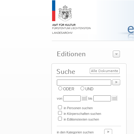
ODER
UND
von
bis
in Personen suchen
in Körperschaften suchen
in Editionstexten suchen
in den Kategorien suchen