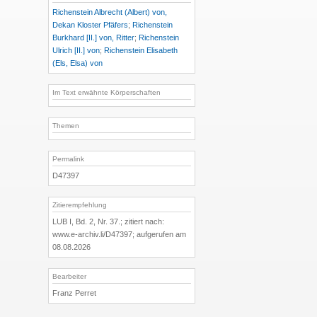
Richenstein Albrecht (Albert) von,
Dekan Kloster Pfäfers
;
Richenstein
Burkhard [II.] von, Ritter
;
Richenstein
Ulrich [II.] von
;
Richenstein Elisabeth
(Els, Elsa) von
Im Text erwähnte Körperschaften
Themen
Permalink
D47397
Zitierempfehlung
LUB I, Bd. 2, Nr. 37.; zitiert nach:
www.e-archiv.li/D47397; aufgerufen am
08.08.2026
Bearbeiter
Franz Perret