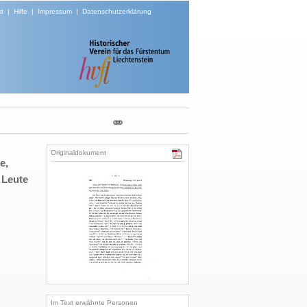
t
|
Hilfe
|
Impressum
|
Datenschutzerklärung
Originaldokument
e,
 Leute
Im Text erwähnte Personen