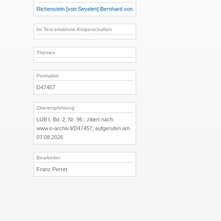
Richenstein [von Sevelen] Bernhard von
Im Text erwähnte Körperschaften
Themen
Permalink
D47457
Zitierempfehlung
LUB I, Bd. 2, Nr. 96.; zitiert nach:
www.e-archiv.li/D47457; aufgerufen am
07.08.2026
Bearbeiter
Franz Perret