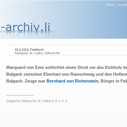
Home
|
Kontak
10.1.1413, Feldkirch
Kategorie: St. Gallen, Stiftsarchiv
Marquard von Ems schlichtet einen Streit um das Eichholz b
Balgach zwischen Eberhart von Ramschwag und den Hofleu
Balgach. Zeuge war
Bernhard von Richenstein
, Bürger in Fel
______________
Original im Stiftsarchiv St. Gallen A. A. 1. F. 5.