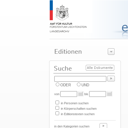
ODER
UND
von
bis
in Personen suchen
in Körperschaften suchen
in Editionstexten suchen
in den Kategorien suchen