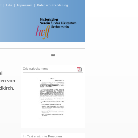
t
|
Hilfe
|
Impressum
|
Datenschutzerklärung
Originaldokument
ei
ten von
dkirch.
Im Text erwähnte Personen