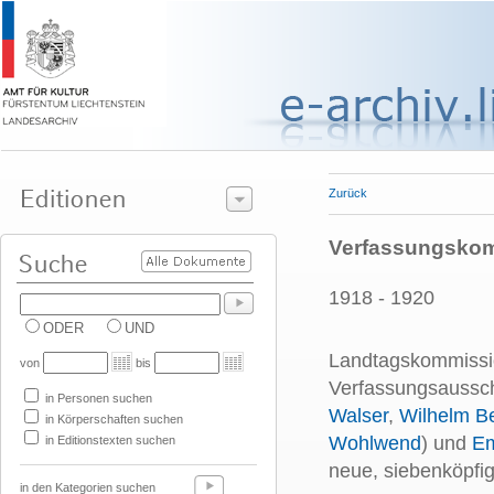
Zurück
Verfassungskom
1918 - 1920
ODER
UND
Landtagskommission
von
bis
Verfassungsaussch
in Personen suchen
Walser
,
Wilhelm B
in Körperschaften suchen
Wohlwend
) und
Em
in Editionstexten suchen
neue, siebenköpfi
in den Kategorien suchen