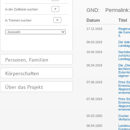
GND:
Permalink:
in der Zeitleiste suchen
Datum
Titel
in Themen suchen
17.12.1918
Regierun
die Gen
II.
06.03.1919
Die Volk
Landtag
16.04.1919
Nachdem
zurückz
Landtag
26.04.1919
Die „Ob
liechte
Exterrit
eigener 
07.06.1919
Prinz Ed
Ernennu
Abgeord
ernenne
07.06.1919
Prinz Ed
Ernennu
Abgeord
ernenne
20.03.1920
Gustav 
Verfassu
06.04.1920
Landesv
Forderu