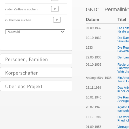
GND:
Permalink:
in der Zeitleiste suchen
Datum
Titel
in Themen suchen
07.09.1932
Die Lei
für die 
19.10.1932
Die Ram
Vereinba
1933
Die Reg
Gewerbe
29.05.1933
Der Lan
08.10.1935
Regierun
Landwir
Wirtsch
Anfang März 1938
Ein Arb
Josef Ho
23.11.1939
Das Arbe
in der 
10.01.1940
Die Ram
Anzeige
28.07.1945
Agatha H
tschech
11.12.1945
Die Ver
Friedri
01.09.1955
Vortrag 