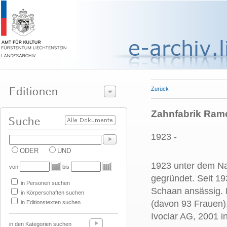
Zurück
Zahnfabrik Ram
1923 -
ODER
UND
1923 unter dem Na
von
bis
gegründet. Seit 1
in Personen suchen
Schaan ansässig. 
in Körperschaften suchen
(davon 93 Frauen)
in Editionstexten suchen
Ivoclar AG, 2001 i
in den Kategorien suchen