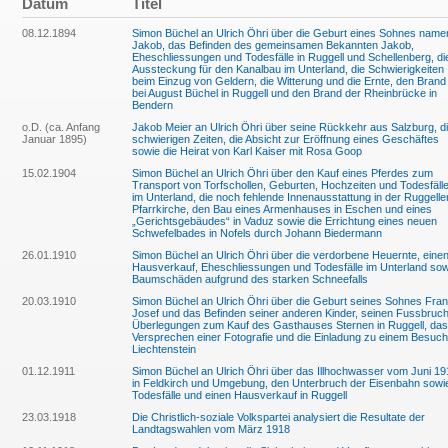
Datum
Titel
08.12.1894
Simon Büchel an Ulrich Öhri über die Geburt eines Sohnes name
Jakob, das Befinden des gemeinsamen Bekannten Jakob,
Eheschliessungen und Todesfälle in Ruggell und Schellenberg, di
Aussteckung für den Kanalbau im Unterland, die Schwierigkeiten
beim Einzug von Geldern, die Witterung und die Ernte, den Brand
bei August Büchel in Ruggell und den Brand der Rheinbrücke in
Bendern
o.D. (ca. Anfang
Jakob Meier an Ulrich Öhri über seine Rückkehr aus Salzburg, d
Januar 1895)
schwierigen Zeiten, die Absicht zur Eröffnung eines Geschäftes
sowie die Heirat von Karl Kaiser mit Rosa Goop
15.02.1904
Simon Büchel an Ulrich Öhri über den Kauf eines Pferdes zum
Transport von Torfschollen, Geburten, Hochzeiten und Todesfäll
im Unterland, die noch fehlende Innenausstattung in der Ruggelle
Pfarrkirche, den Bau eines Armenhauses in Eschen und eines
„Gerichtsgebäudes“ in Vaduz sowie die Errichtung eines neuen
Schwefelbades in Nofels durch Johann Biedermann
26.01.1910
Simon Büchel an Ulrich Öhri über die verdorbene Heuernte, eine
Hausverkauf, Eheschliessungen und Todesfälle im Unterland sow
Baumschäden aufgrund des starken Schneefalls
20.03.1910
Simon Büchel an Ulrich Öhri über die Geburt seines Sohnes Fra
Josef und das Befinden seiner anderen Kinder, seinen Fussbruch
Überlegungen zum Kauf des Gasthauses Sternen in Ruggell, das
Versprechen einer Fotografie und die Einladung zu einem Besuch
Liechtenstein
01.12.1911
Simon Büchel an Ulrich Öhri über das Illhochwasser vom Juni 19
in Feldkirch und Umgebung, den Unterbruch der Eisenbahn sowi
Todesfälle und einen Hausverkauf in Ruggell
23.03.1918
Die Christlich-soziale Volkspartei analysiert die Resultate der
Landtagswahlen vom März 1918