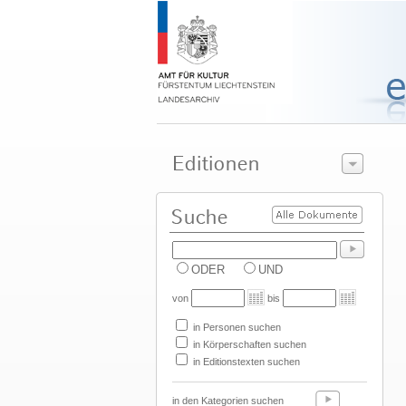
ODER
UND
von
bis
in Personen suchen
in Körperschaften suchen
in Editionstexten suchen
in den Kategorien suchen