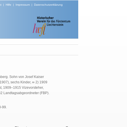
t
|
Hilfe
|
Impressum
|
Datenschutzerklärung
nberg. Sohn von Josef Kaiser
1907), sechs Kinder, ∞ 2) 1909
t, 1909–1915 Vizevorsteher,
32 Landtagsabgeordneter (FBP).
8-99.