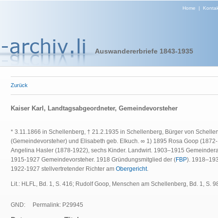
Home
|
Kontak
Auswandererbriefe 1843-1935
Zurück
Kaiser Karl, Landtagsabgeordneter, Gemeindevorsteher
* 3.11.1866 in Schellenberg, † 21.2.1935 in Schellenberg, Bürger von Schelle
(Gemeindevorsteher) und Elisabeth geb. Elkuch. ∞ 1) 1895 Rosa Goop (1872-
Angelina Hasler (1878-1922), sechs Kinder. Landwirt. 1903–1915 Gemeindera
1915-1927 Gemeindevorsteher. 1918 Gründungsmitglied der (
FBP
). 1918–19
1922-1927 stellvertretender Richter am
Obergericht
.
Lit.: HLFL, Bd. 1, S. 416; Rudolf Goop, Menschen am Schellenberg, Bd. 1, S. 9
GND:
Permalink: P29945