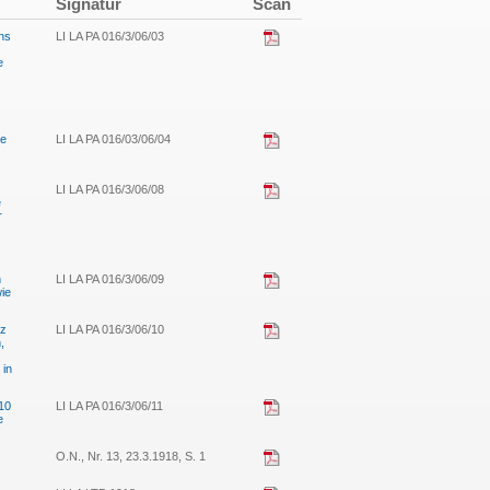
Signatur
Scan
ns
LI LA PA 016/3/06/03
e
ie
LI LA PA 016/03/06/04
LI LA PA 016/3/06/08
e
r
n
LI LA PA 016/3/06/09
ie
nz
LI LA PA 016/3/06/10
,
 in
10
LI LA PA 016/3/06/11
e
O.N., Nr. 13, 23.3.1918, S. 1