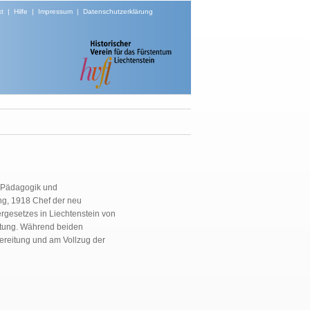
t
|
Hilfe
|
Impressum
|
Datenschutzerklärung
r Pädagogik und
ung, 1918 Chef der neu
gesetzes in Liechtenstein von
altung. Während beiden
bereitung und am Vollzug der