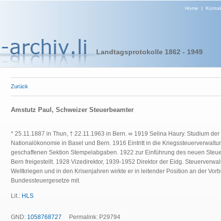
Home
|
Kontak
Landtagsprotokolle 1862 - 1949
Zurück
Amstutz Paul, Schweizer Steuerbeamter
* 25.11.1887 in Thun, † 22.11.1963 in Bern. ∞ 1919 Selina Haury. Studium de
Nationalökonomie in Basel und Bern. 1916 Eintritt in die Kriegssteuerverwalt
geschaffenen Sektion Stempelabgaben. 1922 zur Einführung des neuen Steuer
Bern freigestellt. 1928 Vizedirektor, 1939-1952 Direktor der Eidg. Steuerverw
Weltkriegen und in den Krisenjahren wirkte er in leitender Position an der Vor
Bundessteuergesetze mit.
Lit.:
HLS
GND:
1058768727
Permalink: P29794