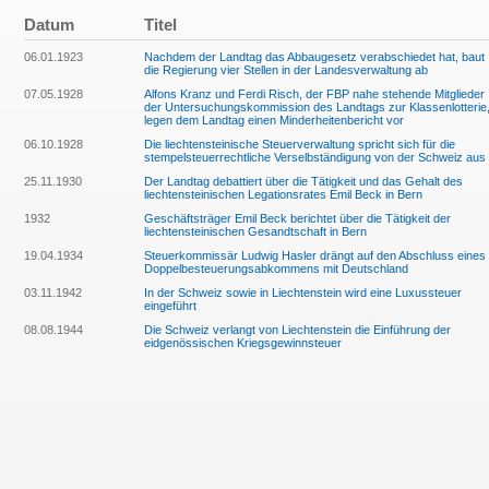
Datum
Titel
06.01.1923
Nachdem der Landtag das Abbaugesetz verabschiedet hat, baut
die Regierung vier Stellen in der Landesverwaltung ab
07.05.1928
Alfons Kranz und Ferdi Risch, der FBP nahe stehende Mitglieder
der Untersuchungskommission des Landtags zur Klassenlotterie
legen dem Landtag einen Minderheitenbericht vor
06.10.1928
Die liechtensteinische Steuerverwaltung spricht sich für die
stempelsteuerrechtliche Verselbständigung von der Schweiz aus
25.11.1930
Der Landtag debattiert über die Tätigkeit und das Gehalt des
liechtensteinischen Legationsrates Emil Beck in Bern
1932
Geschäftsträger Emil Beck berichtet über die Tätigkeit der
liechtensteinischen Gesandtschaft in Bern
19.04.1934
Steuerkommissär Ludwig Hasler drängt auf den Abschluss eines
Doppelbesteuerungsabkommens mit Deutschland
03.11.1942
In der Schweiz sowie in Liechtenstein wird eine Luxussteuer
eingeführt
08.08.1944
Die Schweiz verlangt von Liechtenstein die Einführung der
eidgenössischen Kriegsgewinnsteuer