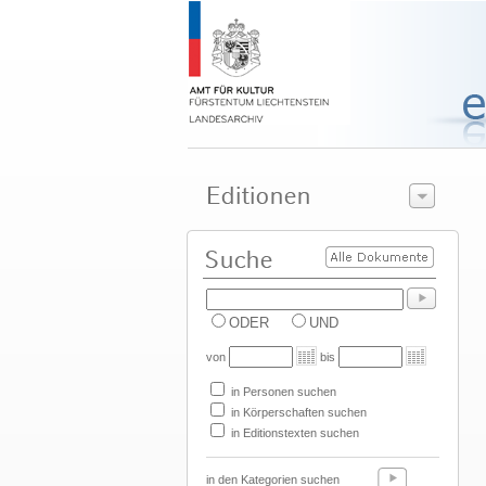
ODER
UND
von
bis
in Personen suchen
in Körperschaften suchen
in Editionstexten suchen
in den Kategorien suchen