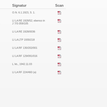
Signatur
Scan
O.N. 6.1.1923, S. 1.
LI LA RE 1928/52; ebenso in
,
J 7/S 059/105
LI LA RE 1928/0036
LI LA LTP 1930/218
LI LA RF 130/202/001
LI LA RF 129/091/016
L.Vo., 1942.11.03
LI LA RF 224/460 (a)