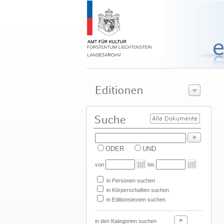
ODER
UND
von
bis
in Personen suchen
in Körperschaften suchen
in Editionstexten suchen
in den Kategorien suchen