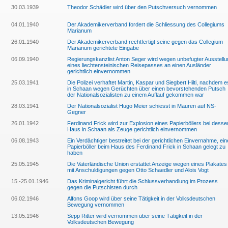
30.03.1939
Theodor Schädler wird über den Putschversuch vernommen
04.01.1940
Der Akademikerverband fordert die Schliessung des Collegiums
Marianum
26.01.1940
Der Akademikerverband rechtfertigt seine gegen das Collegium
Marianum gerichtete Eingabe
06.09.1940
Regierungskanzlist Anton Seger wird wegen unbefugter Ausstellu
eines liechtensteinischen Reisepasses an einen Ausländer
gerichtlich einvernommen
25.03.1941
Die Polizei verhaftet Martin, Kaspar und Siegbert Hilti, nachdem e
in Schaan wegen Gerüchten über einen bevorstehenden Putsch
der Nationalsozialisten zu einem Auflauf gekommen war
28.03.1941
Der Nationalsozialist Hugo Meier schiesst in Mauren auf NS-
Gegner
26.01.1942
Ferdinand Frick wird zur Explosion eines Papierböllers bei desse
Haus in Schaan als Zeuge gerichtlich einvernommen
06.08.1943
Ein Verdächtiger bestreitet bei der gerichtlichen Einvernahme, ei
Papierböller beim Haus des Ferdinand Frick in Schaan gelegt zu
haben
25.05.1945
Die Vaterländische Union erstattet Anzeige wegen eines Plakates
mit Anschuldigungen gegen Otto Schaedler und Alois Vogt
15.-25.01.1946
Das Kriminalgericht führt die Schlussverhandlung im Prozess
gegen die Putschisten durch
06.02.1946
Alfons Goop wird über seine Tätigkeit in der Volksdeutschen
Bewegung vernommen
13.05.1946
Sepp Ritter wird vernommen über seine Tätigkeit in der
Volksdeutschen Bewegung