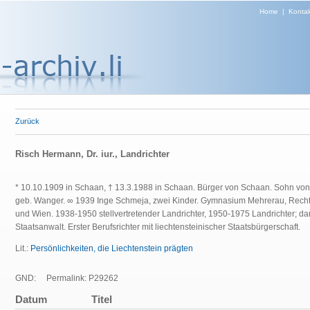
Home
|
Kontak
Zurück
Risch Hermann, Dr. iur., Landrichter
* 10.10.1909 in Schaan, †
13.3.1988 in Schaan.
Bürger von Schaan. Sohn von
geb. Wanger. ∞
1939 Inge
Schmeja, zwei Kinder. Gymnasium Mehrerau, Rechts
und Wien. 1938-1950 stellvertretender Landrichter, 1950-1975 Landrichter; 
Staatsanwalt. Erster Berufsrichter mit liechtensteinischer Staatsbürgerschaft.
Lit.:
Persönlichkeiten, die Liechtenstein prägten
GND:
Permalink: P29262
Datum
Titel