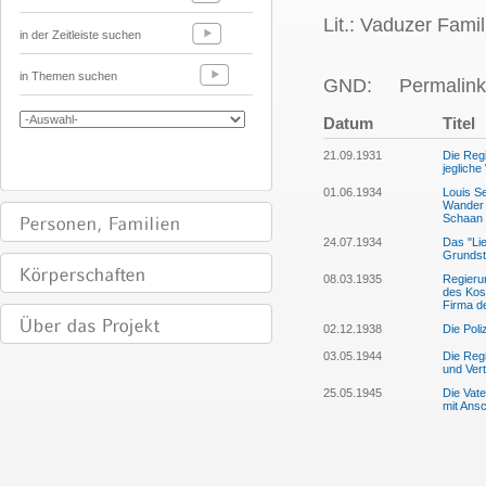
Lit.: Vaduzer Famil
in der Zeitleiste suchen
in Themen suchen
GND:
Permalink
Datum
Titel
21.09.1931
Die Regi
jeglich
01.06.1934
Louis Se
Wander d
Schaan z
24.07.1934
Das "Lie
Grundst
08.03.1935
Regieru
des Kost
Firma de
02.12.1938
Die Pol
03.05.1944
Die Reg
und Vert
25.05.1945
Die Vate
mit Ans