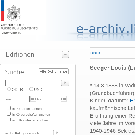
Zurück
Seeger Louis (L
* 14.3.1888 in Va
ODER
UND
(Grundbuchführer) 
von
bis
Kinder, darunter
E
kaufmännische Leh
in Personen suchen
in Körperschaften suchen
Eröffnung einer R
in Editionstexten suchen
viele Jahre im Vor
1940-1946 Sekretä
in den Kategorien suchen