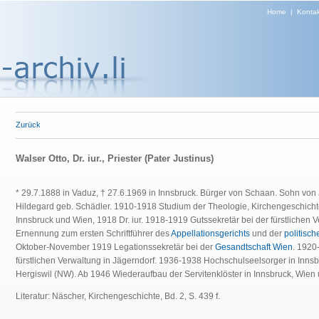
Home
|
Kontak
Zurück
Walser Otto, Dr. iur., Priester (Pater Justinus)
* 29.7.1888 in Vaduz, † 27.6.1969 in Innsbruck. Bürger von Schaan. Sohn vo
Hildegard geb. Schädler. 1910-1918 Studium der Theologie, Kirchengeschich
Innsbruck und Wien, 1918 Dr. iur. 1918-1919 Gutssekretär bei der fürstlichen 
Ernennung zum ersten Schriftführer des
Appellationsgerichts
und der
politisc
Oktober-November 1919 Legationssekretär bei der
Gesandtschaft Wien
. 1920
fürstlichen Verwaltung in Jägerndorf. 1936-1938 Hochschulseelsorger in Innsb
Hergiswil (NW). Ab 1946 Wiederaufbau der Servitenklöster in Innsbruck, Wien u
Literatur: Näscher, Kirchengeschichte, Bd. 2, S. 439 f.