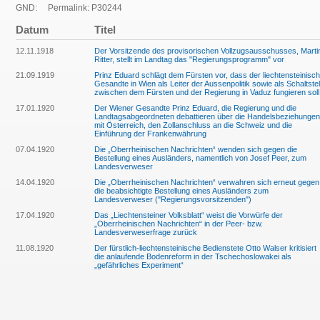
GND:
Permalink: P30244
Datum
Titel
12.11.1918
Der Vorsitzende des provisorischen Vollzugsausschusses, Marti
Ritter, stellt im Landtag das "Regierungsprogramm" vor
21.09.1919
Prinz Eduard schlägt dem Fürsten vor, dass der liechtensteinisc
Gesandte in Wien als Leiter der Aussenpolitik sowie als Schaltstel
zwischen dem Fürsten und der Regierung in Vaduz fungieren soll
17.01.1920
Der Wiener Gesandte Prinz Eduard, die Regierung und die
Landtagsabgeordneten debattieren über die Handelsbeziehungen
mit Österreich, den Zollanschluss an die Schweiz und die
Einführung der Frankenwährung
07.04.1920
Die „Oberrheinischen Nachrichten“ wenden sich gegen die
Bestellung eines Ausländers, namentlich von Josef Peer, zum
Landesverweser
14.04.1920
Die „Oberrheinischen Nachrichten“ verwahren sich erneut gegen
die beabsichtigte Bestellung eines Ausländers zum
Landesverweser ("Regierungsvorsitzenden")
17.04.1920
Das „Liechtensteiner Volksblatt“ weist die Vorwürfe der
„Oberrheinischen Nachrichten“ in der Peer- bzw.
Landesverweserfrage zurück
11.08.1920
Der fürstlich-liechtensteinische Bedienstete Otto Walser kritisiert
die anlaufende Bodenreform in der Tschechoslowakei als
„gefährliches Experiment“