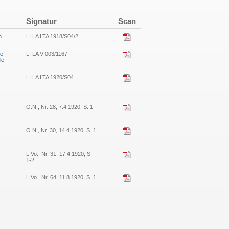
Signatur
Scan
n
LI LA LTA 1918/S04/2
he
LI LA V 003/1167
le
LI LA LTA 1920/S04
O.N., Nr. 28, 7.4.1920, S. 1
O.N., Nr. 30, 14.4.1920, S. 1
L.Vo., Nr. 31, 17.4.1920, S.
1-2
L.Vo., Nr. 64, 11.8.1920, S. 1