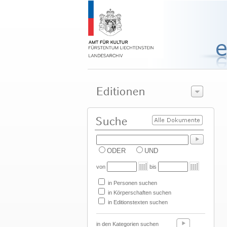
ODER
UND
von
bis
in Personen suchen
in Körperschaften suchen
in Editionstexten suchen
in den Kategorien suchen