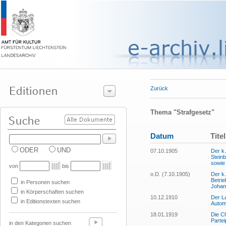
Zurück
Thema "Strafgesetz"
Datum
Titel
ODER
UND
07.10.1905
Der k.
Stein
sowie
von
bis
o.D. (7.10.1905)
Der k.
Betri
in Personen suchen
Johann
in Körperschaften suchen
10.12.1910
Der L
in Editionstexten suchen
Automo
18.01.1919
Die Ch
Parte
in den Kategorien suchen