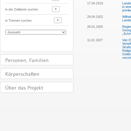
17.04.1919
Landes
in ein
in der Zeitleiste suchen
privil
29.04.1922
Wilhe
Lande
in Themen suchen
26.01.1925
Regie
Georg 
„Schm
11.01.1927
Vier 
Vertei
Straft
Religi
Gelds
verurte