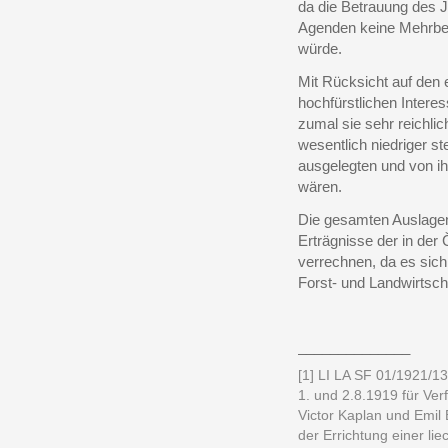
da die
Betrauung des Ju
Agenden keine Mehrbel
würde.
Mit Rücksicht auf den
hochfürstlichen Intere
zumal sie sehr reichli
wesentlich niedriger ste
ausgelegten und von i
wären.
Die gesamten Auslagen 
Erträgnisse der in der
verrechnen, da es sic
Forst- und Landwirtsch
______________
[1] LI LA SF 01/1921/13
1. und 2.8.1919 für Ver
Victor Kaplan und Emil B
der Errichtung einer li