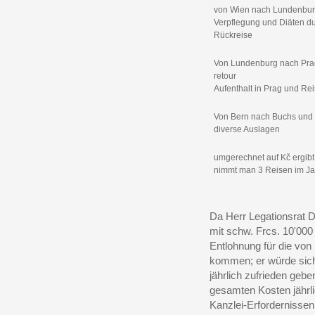
von Wien nach Lundenbu
Verpflegung und Diäten d
Rückreise
Von Lundenburg nach Pr
retour
Aufenthalt in Prag und Re
Von Bern nach Buchs und 
diverse Auslagen
umgerechnet auf
Kč
ergibt
nimmt man 3 Reisen im Jahr
Da Herr Legationsrat Dr
mit schw. Frcs. 10'000 
Entlohnung für die von 
kommen; er würde sich
jährlich zufrieden geben
gesamten Kosten jährli
Kanzlei-Erfordernissen