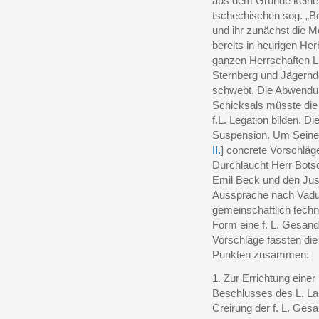
aus dem Grunde keinen
tschechischen sog. „B
und ihr zunächst die 
bereits in heurigen He
ganzen Herrschaften L
Sternberg und Jägernd
schwebt. Die Abwendun
Schicksals müsste die 
f.L. Legation bilden. D
Suspension. Um Seiner
II.
] concrete Vorschläge
Durchlaucht Herr Botsc
Emil Beck und den Just
Aussprache nach Vaduz
gemeinschaftlich techn
Form eine f. L. Gesand
Vorschläge fassten die 
Punkten zusammen:
1. Zur Errichtung eine
Beschlusses des L. L
Creirung der f. L. Gesa