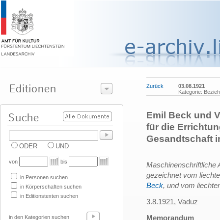
Zurück
03.08.1921
Kategorie: Bezie
Emil Beck und V
für die Errichtu
Gesandtschaft i
ODER
UND
von
bis
Maschinenschriftliche A
gezeichnet vom liechte
in Personen suchen
Beck
, und vom liechte
in Körperschaften suchen
in Editionstexten suchen
3.8.1921, Vaduz
Memorandum
in den Kategorien suchen