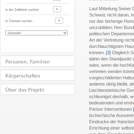
Laut Mitteilung Seiner
in der Zeitleiste suchen
Schweiz nicht daran, i
nur das bisherige Hono
in Themen suchen
umzubilden; Herr Bun
politischen Departeme
Art der Vertretung nich
durchlauchtigsten Hau
können.
[3]
Obgleich Se
dahin den Standpunkt 
wäre, wenn die hochfür
vertreten werden könnt
vorgeschilderten Halt
anderes übrig bleibt, al
Liechtensteinische Ges
schleunigst deshalb, w
bedeutenden und emine
Pariser Interventionen
tschechische Aussenmi
Eindrucke der französ
Errichtung einer selbst