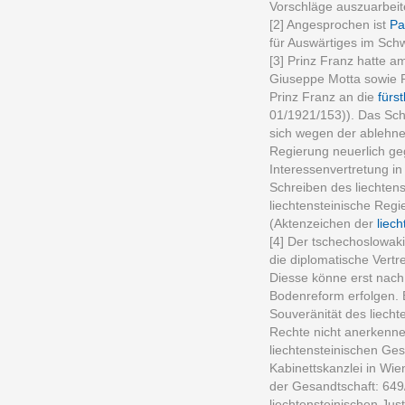
Vorschläge auszuarbeit
[2] Angesprochen ist
Pa
für Auswärtiges im Schw
[3] Prinz Franz hatte 
Giuseppe Motta sowie P
Prinz Franz an die
fürs
01/1921/153)). Das Sch
sich wegen der ablehn
Regierung neuerlich ge
Interessenvertretung i
Schreiben des liechten
liechtensteinische Reg
(Aktenzeichen der
liec
[4] Der tschechoslowaki
die diplomatische Vertr
Diesse könne erst nach
Bodenreform erfolgen. 
Souveränität des liecht
Rechte nicht anerkenne
liechtensteinischen Ges
Kabinettskanzlei in Wi
der Gesandtschaft: 649
liechtensteinischen Just