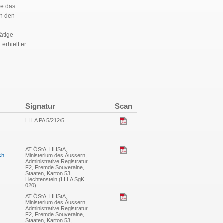
te das
in den
ätige
erhielt er
Signatur
Scan
LI LA PA 5/212/5
AT ÖStA, HHStA,
ch
Ministerium des Äussern,
Administrative Registratur
F2, Fremde Souveraine,
Staaten, Karton 53,
Liechtenstein (LI LA SgK
020)
AT ÖStA, HHStA,
Ministerium des Äussern,
Administrative Registratur
F2, Fremde Souveraine,
Staaten, Karton 53,