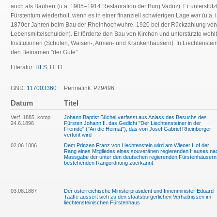
auch als Bauherr (u.a. 1905–1914 Restauration der Burg Vaduz). Er unterstütz
Fürstentum wiederholt, wenn es in einer finanziell schwierigen Lage war (u.a. 
1870er Jahren beim Bau der Rheinhochwuhre, 1920 bei der Rückzahlung von
Lebensmittelschulden). Er förderte den Bau von Kirchen und unterstützte wohlt
Institutionen (Schulen, Waisen-, Armen- und Krankenhäusern). In Liechtenstein 
den Beinamen "der Gute".
Literatur:
HLS
; HLFL
GND:
117003360
Permalink: P29496
Datum
Titel
Verf. 1885, komp.
Johann Baptist Büchel verfasst aus Anlass des Besuchs des
24.6.1896
Fürsten Johann II. das Gedicht "Der Liechtensteiner in der
Fremde" ("An die Heimat"), das von Josef Gabriel Rheinberger
vertont wird
02.06.1886
Dem Prinzen Franz von Liechtenstein wird am Wiener Hof der
Rang eines Mitgliedes eines souveränen regierenden Hauses na
Massgabe der unter den deutschen regierenden Fürstenhäusern
bestehenden Rangordnung zuerkannt
03.08.1887
Der österreichische Ministerpräsident und Innenminister Eduard
Taaffe äussert sich zu den staatsbürgerlichen Verhältnissen im
liechtensteinischen Fürstenhaus