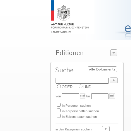
ODER
UND
von
bis
in Personen suchen
in Körperschaften suchen
in Editionstexten suchen
in den Kategorien suchen