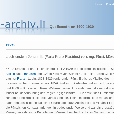
Home
|
Kontak
Quellenedition 1900-1930
Zurück
Liechtenstein Johann II. (Maria Franz Placidus) von, reg. Fürst, Mäz
* 5.10.1840 in Eisgrub (Tschechien), † 11.2.1929 in Feldsberg (Tschechien). 
Alois II.
und
Franziska
geb. Gräfin Kinsky von Wchinitz und Tettau, zehn Geschw
daunter
Franz I.
Ledig. 1858-1929 regierender Fürst. Erbliches Mitglied des
österreichischen Herrenhauses. 1859 Studien in Karlsruhe und an der Univers
und 1860 in Brüssel und Paris. Während seiner Auslandaufenthalte vertrat in s
Mutter bei der Ausübung der Regierungsgeschäfte. 1862 erhielt das Fürstent
zunächst eine konstitutionelle Verfassung, 1921 eine modernisierte Verfassung
parlamentarisch-demokratischer Grundlage. 1868 Auflösung des Militärs. Er er
die Fürstlichen Kunstsammlungen in bedeutender Weise und war ein grosszüg
Mäzen, der zahlreiche Künstler und Museen beschenkte. Einen Namen machte