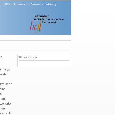
t
|
Hilfe
|
Impressum
|
Datenschutzerklärung
en
Bild zur Person
Sohn von
ister,
ität Bonn
eine
um
 auf
weiterte
iger
 er sich