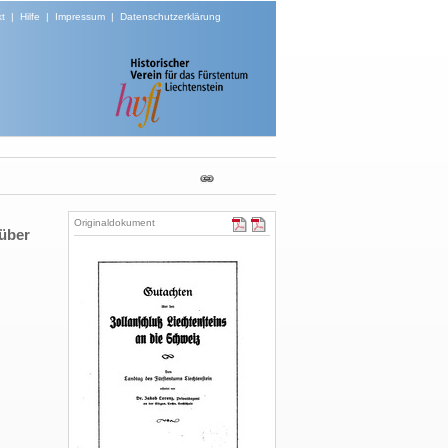
t
|
Hilfe
|
Impressum
|
Datenschutzerklärung
Originaldokument
 über