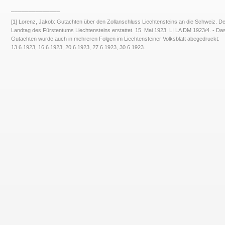
______________
[1] Lorenz, Jakob: Gutachten über den Zollanschluss Liechtensteins an die Schweiz. D
Landtag des Fürstentums Liechtensteins erstattet. 15. Mai 1923. LI LA DM 1923/4. - Da
Gutachten wurde auch in mehreren Folgen im Liechtensteiner Volksblatt abegedruckt:
13.6.1923, 16.6.1923, 20.6.1923, 27.6.1923, 30.6.1923.