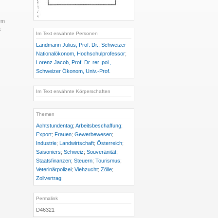
em
s
Im Text erwähnte Personen
Landmann Julius, Prof. Dr., Schweizer
Nationalökonom, Hochschulprofessor
;
Lorenz Jacob, Prof. Dr. rer. pol.,
Schweizer Ökonom, Univ.-Prof.
Im Text erwähnte Körperschaften
Themen
Achtstundentag
;
Arbeitsbeschaffung
;
Export
;
Frauen
;
Gewerbewesen
;
Industrie
;
Landwirtschaft
;
Österreich
;
Saisoniers
;
Schweiz
;
Souveränität
;
Staatsfinanzen
;
Steuern
;
Tourismus
;
Veterinärpolizei
;
Viehzucht
;
Zölle
;
Zollvertrag
Permalink
D46321