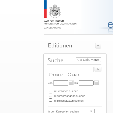
ODER
UND
von
bis
in Personen suchen
in Körperschaften suchen
in Editionstexten suchen
in den Kategorien suchen