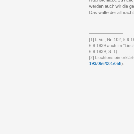
werden auch wir die ge
Das walte der allmächt
______________
[1] L.Vo., Nr. 102, 5.9
6.9.1939 auch im "Liecht
6.9.1939, S. 1).
[2] Liechtenstein erklär
193/056/001/058
).