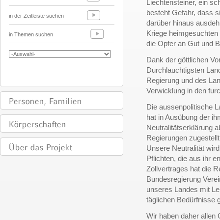
Liechtensteiner, ein s
besteht Gefahr, dass s
in der Zeitleiste suchen
darüber hinaus ausdehn
Kriege heimgesuchten 
in Themen suchen
die Opfer an Gut und Bl
Dank der göttlichen V
Durchlauchtigsten Lan
Regierung und des Lan
Verwicklung in den fur
Die aussenpolitische L
hat in Ausübung der i
Neutralitätserklärung a
Regierungen zugestel
Unsere Neutralität wird
Pflichten, die aus ihr 
Zollvertrages hat die 
Bundesregierung Verei
unseres Landes mit Leb
täglichen Bedürfnisse
Wir haben daher allen 