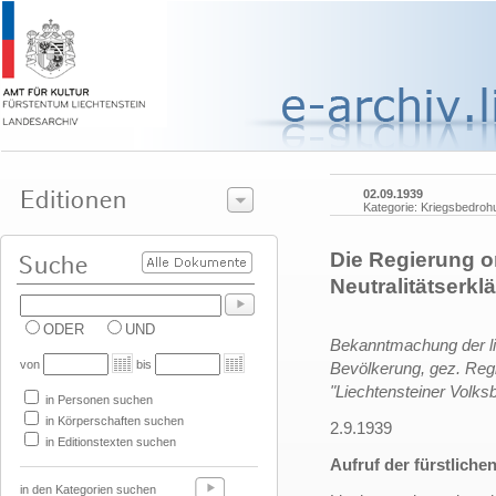
02.09.1939
Kategorie: Kriegsbedroh
Die Regierung or
Neutralitätserkl
ODER
UND
Bekanntmachung der lie
von
bis
Bevölkerung, gez. Re
"Liechtensteiner Volks
in Personen suchen
in Körperschaften suchen
2.9.1939
in Editionstexten suchen
Aufruf der fürstliche
in den Kategorien suchen